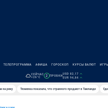
ТЕЛЕПРОГРАММА
АФИША
ГОРОСКОП
КУРСЫ ВАЛЮТ
ИГР
USD 82,17
СЕЙЧАС
2
ПРОБКИ
+26°C
EUR 94,84
м на реку
Тюменка показала, что странного продают в Таиланде
Где