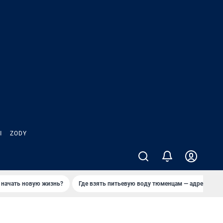
Ы
ZODY
 начать новую жизнь?
Где взять питьевую воду тюменцам — адреса