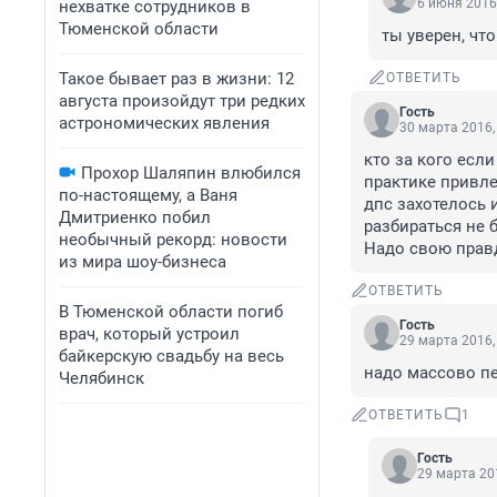
6 июня 2016,
нехватке сотрудников в
Тюменской области
ты уверен, что
Такое бывает раз в жизни: 12
ОТВЕТИТЬ
августа произойдут три редких
Гость
астрономических явления
30 марта 2016,
кто за кого если
Прохор Шаляпин влюбился
практике привле
по-настоящему, а Ваня
дпс захотелось 
Дмитриенко побил
разбираться не б
необычный рекорд: новости
Надо свою прав
из мира шоу-бизнеса
ОТВЕТИТЬ
В Тюменской области погиб
Гость
врач, который устроил
29 марта 2016,
байкерскую свадьбу на весь
надо массово пе
Челябинск
ОТВЕТИТЬ
1
Гость
29 марта 201