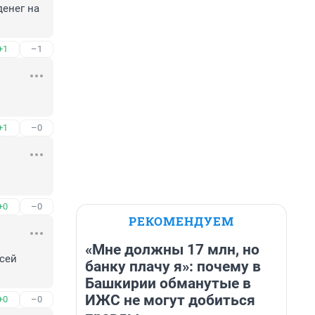
енег на 
+1
–1
+1
–0
+0
–0
РЕКОМЕНДУЕМ
«Мне должны 17 млн, но
сей 
банку плачу я»: почему в
Башкирии обманутые в
ИЖС не могут добиться
+0
–0