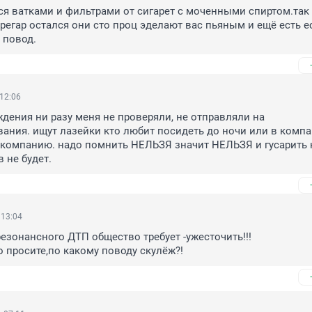
ся ватками и фильтрами от сигарет с моченными спиртом.так 
регар остался они сто проц эделают вас пьяным и ещё есть ес
 повод.
 12:06
ждения ни разу меня не проверяли, не отправляли на 
ания. ищут лазейки кто любит посидеть до ночи или в компа
 компанию. надо помнить НЕЛЬЗЯ значит НЕЛЬЗЯ и гусарить н
 не будет.
 13:04
езонансного ДТП общество требует -ужесточить!!!

о просите,по какому поводу скулёж?!