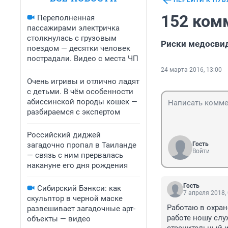
ПЕРЕЙТИ К ПУ
152 ком
Переполненная
пассажирами электричка
столкнулась с грузовым
Риски медосви
поездом — десятки человек
пострадали. Видео с места ЧП
24 марта 2016, 13:00
Очень игривы и отлично ладят
с детьми. В чём особенности
абиссинской породы кошек —
разбираемся с экспертом
Российский диджей
загадочно пропал в Таиланде
Гость
Войти
— связь с ним прервалась
накануне его дня рождения
Гость
Сибирский Бэнкси: как
7 апреля 2018,
скульптор в черной маске
Работаю в охране
развешивает загадочные арт-
работе ношу служ
объекты — видео