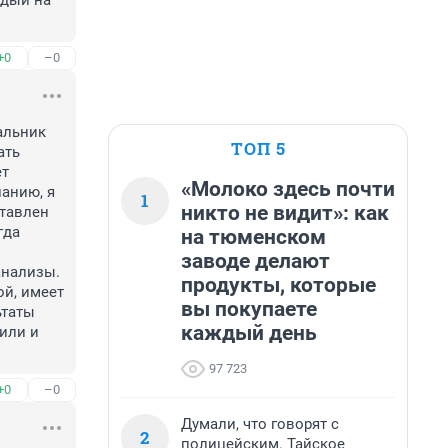
дый на 
+0
–0
льник 
ТОП 5
ть 
т 
«Молоко здесь почти
нию, я 
1
никто не видит»: как
тавлен 
да 
на тюменском
заводе делают
нализы. 
продукты, которые
й, имеет 
вы покупаете
таты 
каждый день
или и 
97 723
+0
–0
Думали, что говорят с
2
полицейским. Тайское