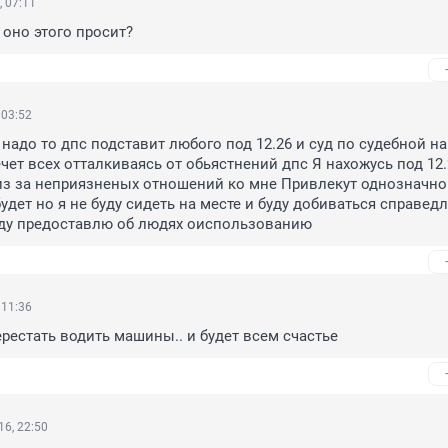
 07:11
 оно этого просит?
 03:52
 надо то дпс подставит любого под 12.26 и суд по судебной на
чет всех отталкиваясь от обьястнений дпс Я нахожусь под 12.2
из за неприязненых отношений ко мне Привлекут однозначно 
удет но я не буду сидеть на месте и буду добиваться справедл
ду предоставлю об людях оиспользованию
 11:36
рестать водить машины.. и будет всем счастье
6, 22:50