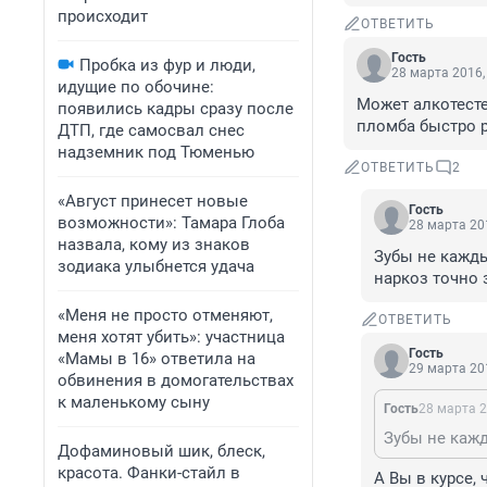
происходит
ОТВЕТИТЬ
Гость
Пробка из фур и люди,
28 марта 2016,
идущие по обочине:
Может алкотесте
появились кадры сразу после
пломба быстро р
ДТП, где самосвал снес
надземник под Тюменью
ОТВЕТИТЬ
2
«Август принесет новые
Гость
возможности»: Тамара Глоба
28 марта 201
назвала, кому из знаков
Зубы не кажды
зодиака улыбнется удача
наркоз точно
«Меня не просто отменяют,
ОТВЕТИТЬ
меня хотят убить»: участница
Гость
«Мамы в 16» ответила на
29 марта 201
обвинения в домогательствах
к маленькому сыну
Гость
28 марта 2
Дофаминовый шик, блеск,
красота. Фанки-стайл в
А Вы в курсе,