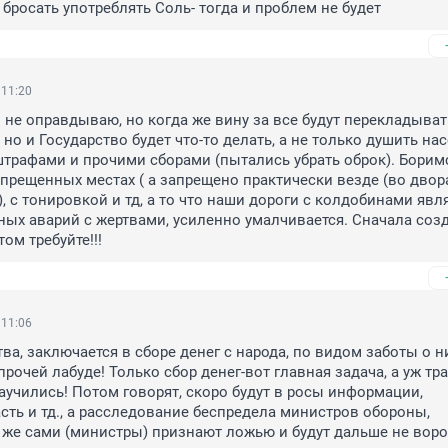
бросать употреблять Соль- тогда и проблем не будет
 11:20
 не оправдываю, но когда же вину за все будут перекладывать
 но и Государство будет что-то делать, а не только душить нас
трафами и прочими сборами (пытались убрать оброк). Боримс
прещенных местах ( а запрещено практически везде (во дворах
, с тонировкой и тд, а то что наши дороги с колдобинами явля
ых аварий с жертвами, усиленно умалчивается. Сначала созд
том требуйте!!!
 11:06
ва, заключается в сборе денег с народа, по видом заботы о ни
рочей лабуде! Только сбор денег-вот главная задача, а уж трат
учились! Потом говорят, скоро будут в росы информации, 
ть и тд., а расследование беспредела министров обороны, 
 же сами (министры) признают ложью и будут дальше не воров