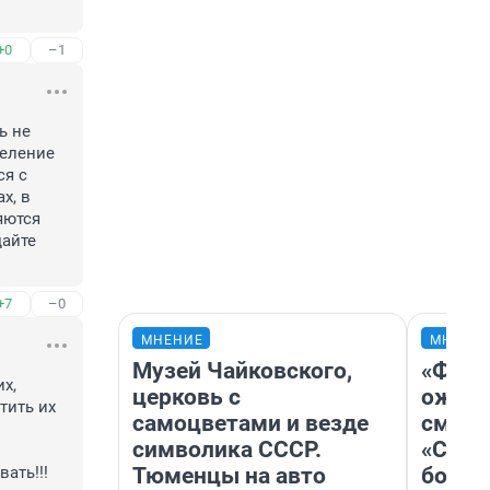
+0
–1
 не 
еление 
я с 
, в 
ются 
айте 
+7
–0
МНЕНИЕ
МНЕНИ
Музей Чайковского,
«Фина
х, 
церковь с
ожида
ить их 
самоцветами и везде
смотр
символика СССР.
«Стар
Тюменцы на авто
больш
ать!!!