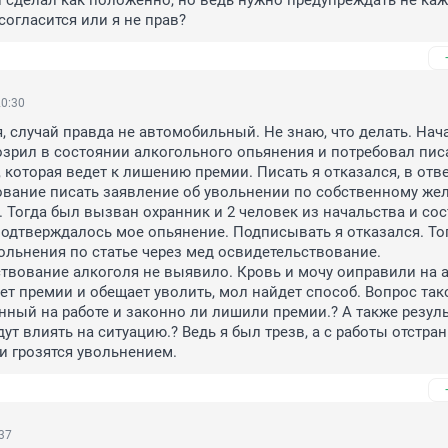
 сделал как положенно, но ведь нужно предупреждать не каж
согласится или я не прав?
20:30
 случай правда не автомобильный. Не знаю, что делать. Нача
озрил в состоянии алкогольного опьянения и потребовал писа
 которая ведет к лишению премии. Писать я отказался, в отве
вание писать заявление об увольнении по собственному жела
. Тогда был вызван охранник и 2 человек из начальства и сос
 подтверждалось мое опьянение. Подписывать я отказался. Тог
ольнения по статье через мед освидетельствование. 
вование алкоголя не выявило. Кровь и мочу оиправили на а
т премии и обещает уволить, мол найдет способ. Вопрос тако
енный на работе и законно ли лишили премии.? А также резуль
ут влиять на ситуацию.? Ведь я был трезв, а с работы отстран
и грозятся увольнением.
:37