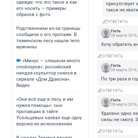
одежде: что это такое и как
присутствует з
его носить — примеры
такси не хвати
образов с фото
ОТВЕТИТЬ
Родственники из-за границы
Гость
сообщили о его пропаже. В
28 марта 2016,
тюменском лесу нашли тело
Хочу обратить в
мужчины
ОТВЕТИТЬ
«Минус — слишком много
Гость
спойлеров»: российский
28 марта 2016,
ниндзя-скульптор снялся в
По три раза в г
сериале «Дом Дракона».
Видео
ОТВЕТИТЬ
«Они всё еще в лесу, и им
Гость
28 марта 2016,
нужна помощь»: сын
пропавших в тайге
Удалено одно ле
Усольцевых назвал еще одну
силы не смогу. 
версию их исчезновения
ОТВЕТИТЬ
В школах Тюмени вводят