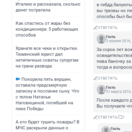
Италию и рассказала, сколько
в гибдд балують
денег потратила
вы трезвы но пе
способы.был бы
Как спастись от жары без
ОТВЕТИТЬ
кондиционера: 5 работающих
способов
Гость
3 апреля 2016,
Храните все чеки и открытки.
За сорок лет во
Тюменский юрист дал
освидетельствов
нетипичные советы супругам
пива баночку за
на грани развода
тогда и вопросов
ОТВЕТИТЬ
Покорила пять вершин,
оставила предсмертную
Гость
записку и послание сыну. Что
31 марта 2016,
с телом Натальи
После каждого р
Наговициной, погибшей на
Вы получаете чт
пике Победы
ОТВЕТИТЬ
1
А кто будет тушить пожары? В
МЧС раскрыли данные о
Гость