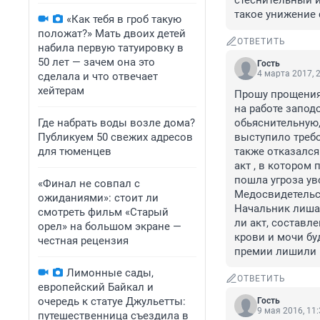
стеснительный и
такое унижение 
«Как тебя в гроб такую
положат?» Мать двоих детей
ОТВЕТИТЬ
набила первую татуировку в
50 лет — зачем она это
Гость
4 марта 2017, 
сделала и что отвечает
хейтерам
Прошу прощения,
на работе запод
Где набрать воды возле дома?
обьяснительную,
Публикуем 50 свежих адресов
выступило требо
для тюменцев
также отказался
акт , в котором
пошла угроза ув
«Финал не совпал с
Медосвидетельст
ожиданиями»: стоит ли
Начальник лишае
смотреть фильм «Старый
ли акт, составл
орел» на большом экране —
крови и мочи буд
честная рецензия
премии лишили 
Лимонные сады,
ОТВЕТИТЬ
европейский Байкал и
очередь к статуе Джульетты:
Гость
9 мая 2016, 11
путешественница съездила в