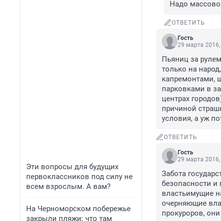
Надо массово 
ОТВЕТИТЬ
Гость
29 марта 2016,
Пьяниц за рулем
только на народ,
капремонтами, ш
парковками в за
центрах городов)
причиной страшн
условия, а уж по
ОТВЕТИТЬ
Гость
29 марта 2016,
Эти вопросы для будущих
Забота государст
первоклассников под силу не
безопасности и п
всем взрослым. А вам?
властьимущие на
очерняющие влас
На Черноморском побережье
прокуроров, они
закрыли пляжи: что там