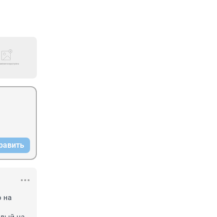
равить
 на 