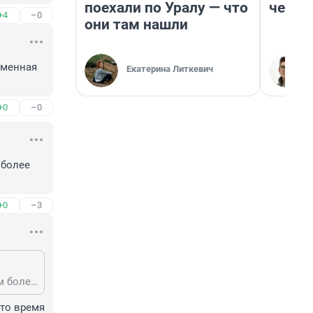
поехали по Уралу — что
честн
+4
–0
они там нашли
менная 
Екатерина Литкевич
+0
–0
более 
+0
–3
Зубы не каждый день ремонтируешь. Можно к врачу и на такси доехать, тем более наркоз точно запрещен
то время 