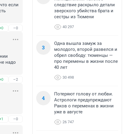
следствие раскрыло детали
что если 
зверского убийства брата и
ть 
сестры из Тюмени
40 297
+0
–0
Одна вышла замуж за
3
молодого, второй развелся и
обрел свободу: тюменцы —
нии 
про перемены в жизни после
е надо 
40 лет
30 498
+0
–2
Потеряют голову от любви.
4
Астрологи предупреждают
Раков о переменах в жизни
уже в августе
+1
–0
26 747