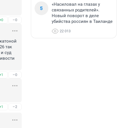
«Насиловал на глазах у
5
связанных родителей».
Новый поворот в деле
+0
–0
убийства россиян в Таиланде
22 013
катоной 
6 так 
и суд 
ивости 
+1
–0
+1
–2