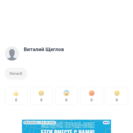
Виталий Щеглов
Renault
0
0
0
0
0
РЕКЛАМА • EA-M.ORG