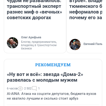
чудом не развалилось:
втрое». Владел
транспортный эксперт
тюменского ба
разнес миф о «вечных»
неформалов ра
советских дорогах
почему его за
Олег Арефьев
Блогер, предприниматель,
Евгений Пальян
владелец в транспортном
бизнесе
РЕКОМЕНДУЕМ
«Ну вот и всё»: звезда «Дома-2»
развелась с молодым мужем
6 часов
2 502
1
AI-AINA: Атака на соцсети депутатов, бюджета вузов
не хватило лучшим и сколько стоит арбуз