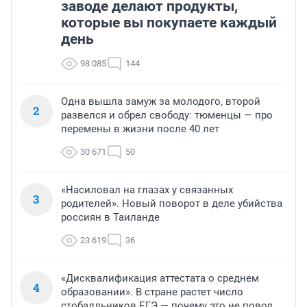
заводе делают продукты,
которые вы покупаете каждый
день
98 085
144
Одна вышла замуж за молодого, второй
2
развелся и обрел свободу: тюменцы — про
перемены в жизни после 40 лет
30 671
50
«Насиловал на глазах у связанных
3
родителей». Новый поворот в деле убийства
россиян в Таиланде
23 619
36
«Дисквалификация аттестата о среднем
4
образовании». В стране растет число
стобалльников ЕГЭ — почему это не повод