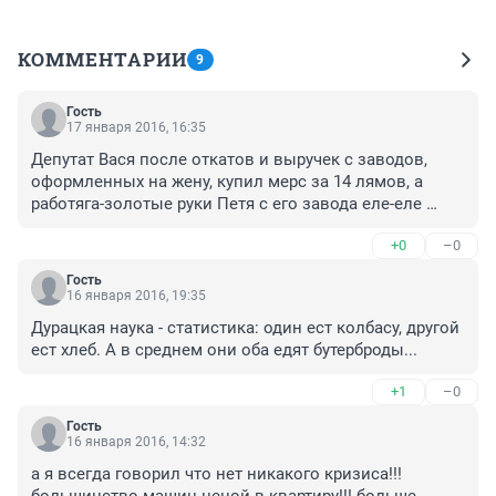
КОММЕНТАРИИ
9
Гость
17 января 2016, 16:35
Депутат Вася после откатов и выручек с заводов, 
оформленных на жену, купил мерс за 14 лямов, а 
работяга-золотые руки Петя с его завода еле-еле 
накопил на гранту за 400 тыс. В итоге они в среднем 
+0
–0
владеют машинами по 7 млн. рублей и страна встает 
с колен.
Гость
16 января 2016, 19:35
Дурацкая наука - статистика: один ест колбасу, другой 
ест хлеб. А в среднем они оба едят бутерброды...
+1
–0
Гость
16 января 2016, 14:32
а я всегда говорил что нет никакого кризиса!!! 