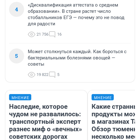
«Дисквалификация аттестата о среднем
4
образовании». В стране растет число
стобалльников ЕГЭ — почему это не повод
для радости
21 756
16
Может столкнуться каждый. Как бороться с
5
бактериальными болезнями овощей —
советы
19 822
5
МНЕНИЕ
МНЕНИЕ
Наследие, которое
Какие странны
чудом не развалилось:
продукты можн
транспортный эксперт
в магазинах Та
разнес миф о «вечных»
Обзор тюменки
советских дорогах
несколько мес