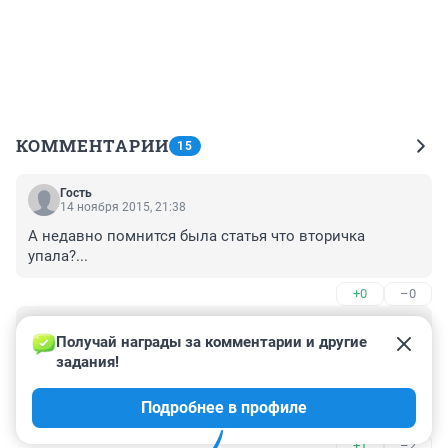
КОММЕНТАРИИ
15
Гость
14 ноября 2015, 21:38
А недавно помнится была статья что вторичка 
упала?...
+0
–0
Гость
12 ноября 2015, 16:37
Получай награды за комментарии и другие 
задания!
Да сколько можно уже мечтать и покупать железный 
хлам? Что за ущербство? В городе уже пешком не 
Подробнее в профиле
пройти, одни машины кругом.
+1
–2