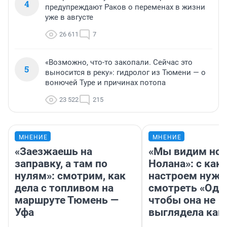
4
предупреждают Раков о переменах в жизни
уже в августе
26 611
7
«Возможно, что-то закопали. Сейчас это
5
выносится в реку»: гидролог из Тюмени — о
вонючей Туре и причинах потопа
23 522
215
МНЕНИЕ
МНЕНИЕ
«Заезжаешь на
«Мы видим нов
заправку, а там по
Нолана»: с как
нулям»: смотрим, как
настроем нужн
дела с топливом на
смотреть «Оди
маршруте Тюмень —
чтобы она не
Уфа
выглядела как