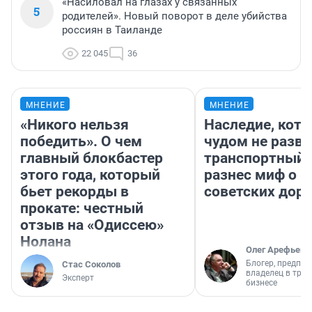
«Насиловал на глазах у связанных
5
родителей». Новый поворот в деле убийства
россиян в Таиланде
22 045
36
МНЕНИЕ
МНЕНИЕ
«Никого нельзя
Наследие, кото
победить». О чем
чудом не разва
главный блокбастер
транспортный 
этого года, который
разнес миф о 
бьет рекорды в
советских доро
прокате: честный
отзыв на «Одиссею»
Нолана
Олег Арефьев
Блогер, предпри
Стас Соколов
владелец в тра
Эксперт
бизнесе