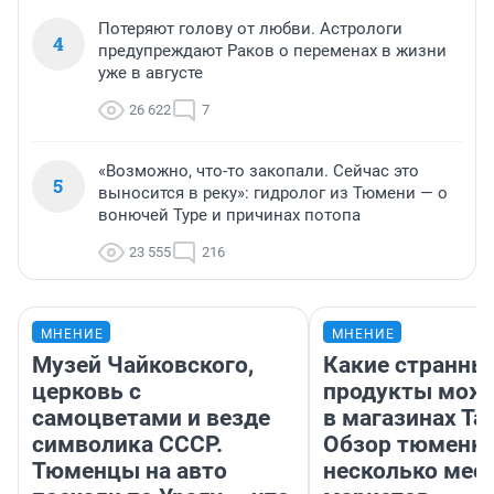
Потеряют голову от любви. Астрологи
4
предупреждают Раков о переменах в жизни
уже в августе
26 622
7
«Возможно, что-то закопали. Сейчас это
5
выносится в реку»: гидролог из Тюмени — о
вонючей Туре и причинах потопа
23 555
216
МНЕНИЕ
МНЕНИЕ
Музей Чайковского,
Какие странны
церковь с
продукты можн
самоцветами и везде
в магазинах Та
символика СССР.
Обзор тюменки
Тюменцы на авто
несколько мес