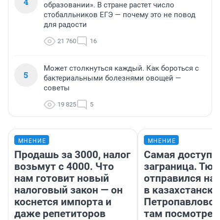
4
образовании». В стране растет число
стобалльников ЕГЭ — почему это не повод
для радости
21 760
16
Может столкнуться каждый. Как бороться с
5
бактериальными болезнями овощей —
советы
19 825
5
МНЕНИЕ
МНЕНИЕ
Продашь за 3000, налог
Самая доступн
возьмут с 4000. Что
заграница. Тю
нам готовит новый
отправился на
налоговый закон — он
в казахстански
коснется импорта и
Петропавловск
даже репетиторов
там посмотрет