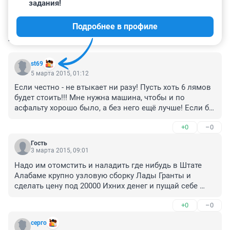
задания!
Подробнее в профиле
КОММЕНТАРИИ
7
st69
5 марта 2015, 01:12
Если честно - не втыкает ни разу! Пусть хоть 6 лямов 
будет стоить!!! Мне нужна машина, чтобы и по 
асфальту хорошо было, а без него ещё лучше! Если бы 
было много денежков, я бы Хаммер Н1 или Дефендер 
+0
–0
взял, а это- только чтобы по хорошей дороге к 
кабакам подкатывать для понтов, как вторую 
Гость
машину....
3 марта 2015, 09:01
Надо им отомстить и наладить где нибудь в Штате 
Алабаме крупно узловую сборку Лады Гранты и 
сделать цену под 20000 Ихних денег и пущай себе 
логти кусают!
+0
–0
серго