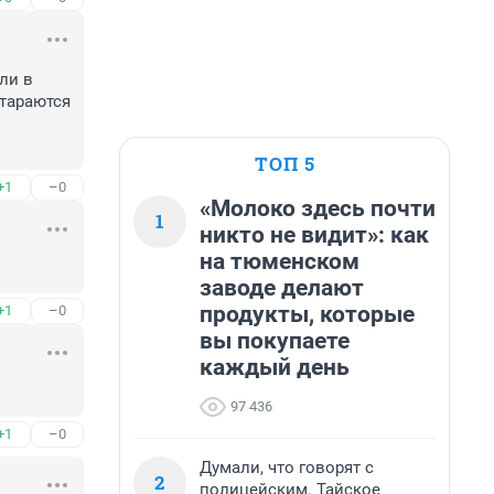
и в 
тараются 
ТОП 5
+1
–0
«Молоко здесь почти
1
никто не видит»: как
на тюменском
заводе делают
продукты, которые
+1
–0
вы покупаете
каждый день
97 436
+1
–0
Думали, что говорят с
2
полицейским. Тайское