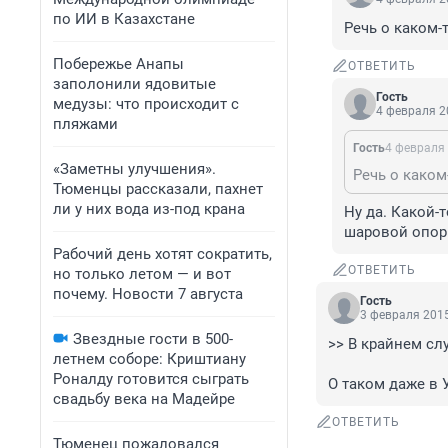
по ИИ в Казахстане
Речь о каком-т
Побережье Анапы
ОТВЕТИТЬ
заполонили ядовитые
Гость
медузы: что происходит с
4 февраля 2
пляжами
Гость
4 февраля 
«Заметны улучшения».
Речь о каком
Тюменцы рассказали, пахнет
ли у них вода из-под крана
Ну да. Какой-
шаровой опоры
Рабочий день хотят сократить,
ОТВЕТИТЬ
но только летом — и вот
почему. Новости 7 августа
Гость
3 февраля 2015
Звездные гости в 500-
>> В крайнем сл
летнем соборе: Криштиану
Роналду готовится сыграть
О таком даже в У
свадьбу века на Мадейре
ОТВЕТИТЬ
Тюменец пожаловался