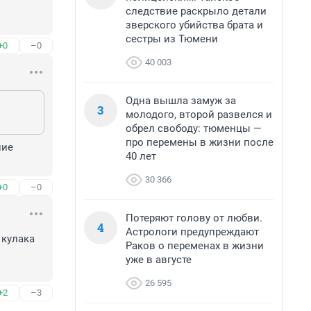
следствие раскрыло детали
зверского убийства брата и
сестры из Тюмени
+0
–0
40 003
Одна вышла замуж за
3
молодого, второй развелся и
обрел свободу: тюменцы —
про перемены в жизни после
ие 
40 лет
30 366
+0
–0
Потеряют голову от любви.
4
Астрологи предупреждают
кулака

Раков о переменах в жизни
уже в августе
26 595
+2
–3