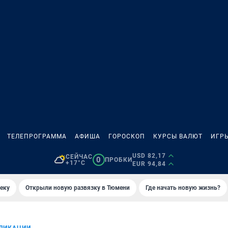
ТЕЛЕПРОГРАММА
АФИША
ГОРОСКОП
КУРСЫ ВАЛЮТ
ИГР
USD 82,17
СЕЙЧАС
0
ПРОБКИ
+17°C
EUR 94,84
еку
Открыли новую развязку в Тюмени
Где начать новую жизнь?