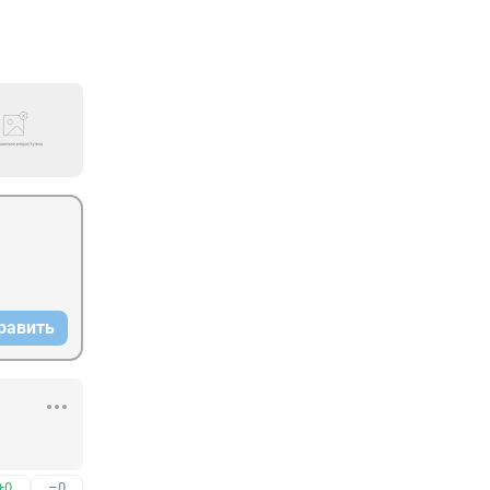
равить
+0
–0