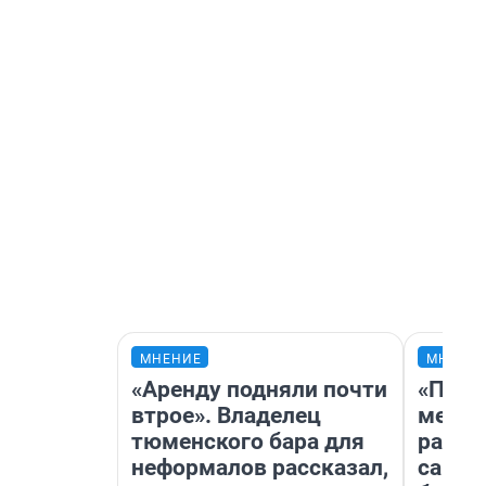
МНЕНИЕ
МНЕНИ
«Аренду подняли почти
«Поку
втрое». Владелец
мешке
тюменского бара для
расска
неформалов рассказал,
самом