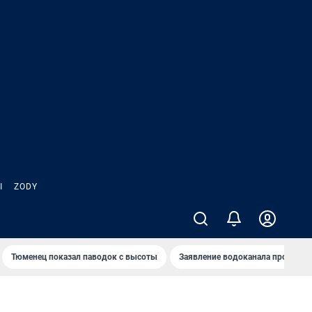
Ы
ZODY
Тюменец показал паводок с высоты
Заявление водоканала про запа