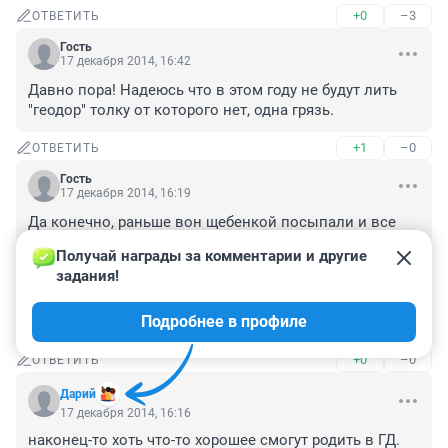
+0
–3
ОТВЕТИТЬ
Гость
17 декабря 2014, 16:42
Давно пора! Надеюсь что в этом году не будут лить 
"геодор" толку от которого нет, одна грязь.
+1
–0
ОТВЕТИТЬ
Гость
17 декабря 2014, 16:19
Да конечно, раньше вон щебенкой посыпали и все 
отлично было. Из расходников только лобовое и 
Получай награды за комментарии и другие 
стекла фар, потому что раньше лобовые шли не 
задания!
вклеенные, а стеклышки за 20 руб от фар были 
стекляные и клеились на герметик за 20 руб, и все 
Подробнее в профиле
счастливы:)
+0
–0
ОТВЕТИТЬ
Дарий
17 декабря 2014, 16:16
наконец-то хоть что-то хорошее смогут родить в ГД. 
