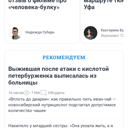
отзыв о фильме про
маршруте Тюм
«человека-булку»
Уфа
Екатерина Бур
Надежда Губарь
Журналист 72.R
РЕКОМЕНДУЕМ
Выжившая после атаки с кислотой
петербурженка выписалась из
больницы
16 часов
7 666
Обсудить
«Вплоть до диареи»: как правильно пить иван-чай —
новосибирский нутрициолог подсчитал допустимое
количество чашек
Накипело у младшей сестры: «Она уехала жить, а я