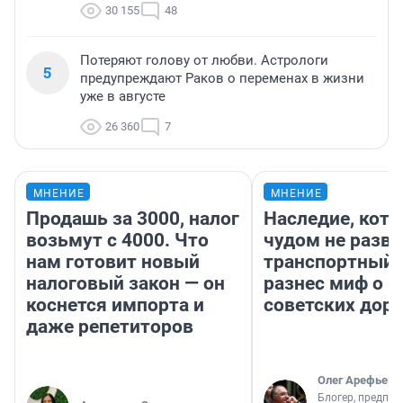
30 155
48
Потеряют голову от любви. Астрологи
5
предупреждают Раков о переменах в жизни
уже в августе
26 360
7
МНЕНИЕ
МНЕНИЕ
Продашь за 3000, налог
Наследие, кото
возьмут с 4000. Что
чудом не разва
нам готовит новый
транспортный 
налоговый закон — он
разнес миф о 
коснется импорта и
советских доро
даже репетиторов
Олег Арефьев
Блогер, предпри