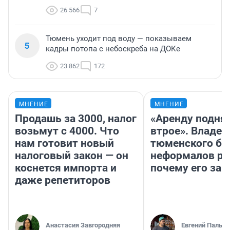
26 566
7
Тюмень уходит под воду — показываем
5
кадры потопа с небоскреба на ДОКе
23 862
172
МНЕНИЕ
МНЕНИЕ
Продашь за 3000, налог
«Аренду подня
возьмут с 4000. Что
втрое». Владел
нам готовит новый
тюменского ба
налоговый закон — он
неформалов ра
коснется импорта и
почему его за
даже репетиторов
Анастасия Завгородняя
Евгений Пальян