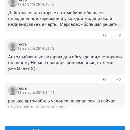
Гость
19 августа 2014, 10:59
Действительно старые автомобили обладают 
определенной харизмой и у каждой модели были 
индивидуальные черты! Мерседес - большая решетка 
строгие черты, бмв - фары и более спортивный стиль, 
+0
–0
по сравнению с мерседесом и т.д. Проблема в 
другом, сейчас люди стали потребителями и им не 
Гость
важно на чем ездить главное чтобы новая. А раньше 
18 августа 2014, 21:42
покупали машинку, пылинки с нее сдували, холили, 
Авто,выбранные автором для обсуждения,все хороши 
лелеяли потому что она была на долгие годы. Да и 
по своему!Но мне нравятся современные,хотя мне 
автопроизводители занимались здоровой 
уже 50 лет (((...
конкуренцией!
+0
–0
Гость
18 августа 2014, 14:41
раньше автомобиль человек покупал сам, а сейчас 
ему втюхивают менеджеры!
+0
–0