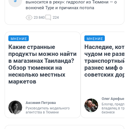
5
выносится в реку»: гидролог из Тюмени — о
вонючей Туре и причинах потопа
23 840
224
МНЕНИЕ
МНЕНИЕ
Какие странные
Наследие, кото
продукты можно найти
чудом не разва
в магазинах Таиланда?
транспортный 
Обзор тюменки на
разнес миф о 
несколько местных
советских доро
маркетов
Олег Арефьев
Аксиния Петрова
Блогер, предпри
Руководитель модельного
владелец в тра
агентства в Тюмени
бизнесе