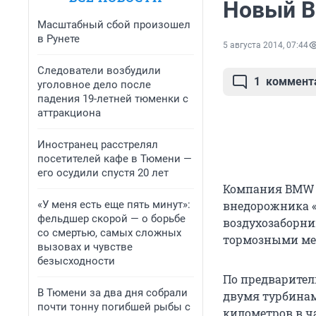
Новый B
Масштабный сбой произошел
в Рунете
5 августа 2014, 07:44
Следователи возбудили
1
коммент
уголовное дело после
падения 19-летней тюменки с
аттракциона
Иностранец расстрелял
посетителей кафе в Тюмени —
его осудили спустя 20 лет
Компания BMW в
«У меня есть еще пять минут»:
внедорожника «
фельдшер скорой — о борьбе
воздухозаборни
со смертью, самых сложных
тормозными ме
вызовах и чувстве
безысходности
По предварител
В Тюмени за два дня собрали
двумя турбинам
почти тонну погибшей рыбы с
километров в ча