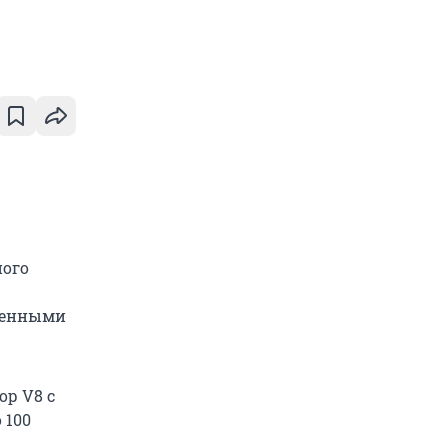
ного
иленными
р V8 с
 100