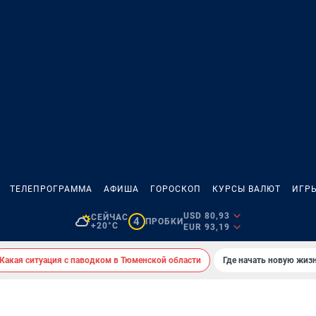
ТЕЛЕПРОГРАММА
АФИША
ГОРОСКОП
КУРСЫ ВАЛЮТ
ИГР
USD 80,93
СЕЙЧАС
4
ПРОБКИ
+20°C
EUR 93,19
Какая ситуация с паводком в Тюменской области
Где начать новую жиз