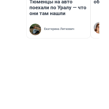
Тюменцы на авто
обнар
поехали по Уралу — что
они там нашли
Екатерина Литкевич