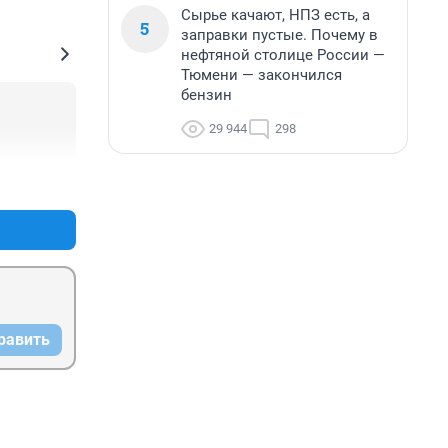
Сырье качают, НПЗ есть, а
5
заправки пустые. Почему в
нефтяной столице России —
Тюмени — закончился
бензин
29 944
298
+0
–0
равить