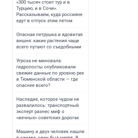
«300 тысяч стоит тур и в
Турцию, и в Сочи».
Рассказываем, куда россияне
едут в отпуск этим летом
Опасная петрушка и ядовитая
вишня: какие растения чаще
всего путают со съедобными
Угроза не миновала:
гидропосты опубликовали
свежие данные по уровню рек
в Тюменской области — где
опаснее всего?
Наследие, которое чудом не
развалилось: транспортный
эксперт разнес миф о
«вечных» советских дорогах
Машину и двух человек нашли
в канаве, один был мертв. В