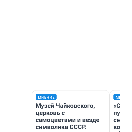
МНЕНИЕ
МНЕНИ
Музей Чайковского,
«Спут
церковь с
пургу»
самоцветами и везде
смерт
символика СССР.
котор