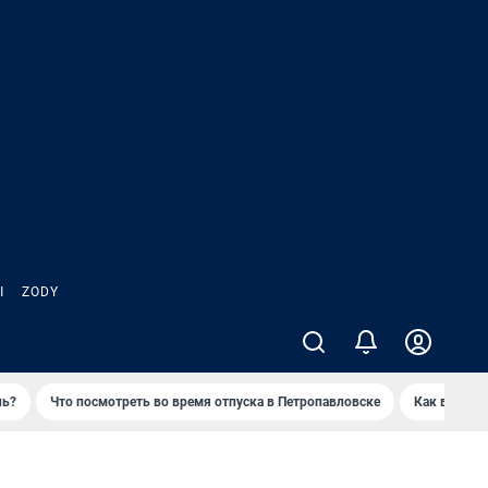
Ы
ZODY
нь?
Что посмотреть во время отпуска в Петропавловске
Как выжива