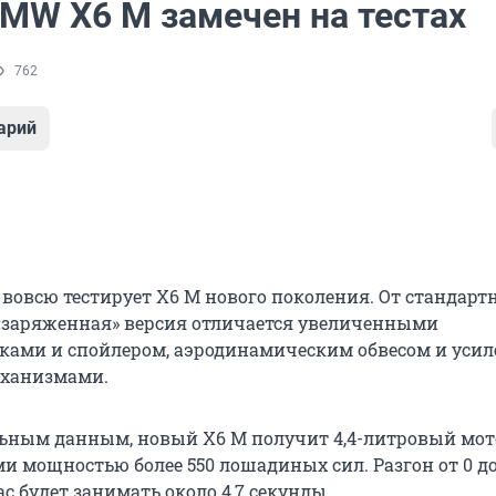
MW X6 M замечен на тестах
762
арий
овсю тестирует X6 M нового поколения. От стандарт
заряженная» версия отличается увеличенными
ками и спойлером, аэродинамическим обвесом и ус
ханизмами.
ьным данным, новый X6 M получит 4,4-литровый мото
и мощностью более 550 лошадиных сил. Разгон от 0 до
с будет занимать около 4,7 секунды.