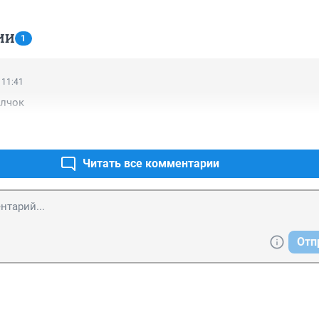
ИИ
1
 11:41
олчок
Читать все комментарии
Отп