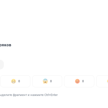
ряков
0
0
0
ыделите фрагмент и нажмите Ctrl+Enter