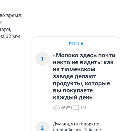
во время
и
нари,
на 32 мм
ТОП 5
«Молоко здесь почти
1
никто не видит»: как
на тюменском
заводе делают
продукты, которые
вы покупаете
каждый день
96 571
131
Думали, что говорят с
2
полицейским. Тайское