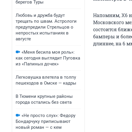
берегов Туры
Напомним, Х6 н
Любовь и дружба будут
трещать по швам. Астрологи
Московского ме
предупредили Стрельцов о
состоится ближ
непростых испытаниях в
бамперы и боле
августе
длиннее, на 6 
«Меня бесила моя роль»:
как сегодня выглядит Пуговка
из «Папиных дочек»
Легковушка влетела в толпу
пешеходов в Омске — кадры
В Тюмени крупные районы
города остались без света
«Не просто слух»: Федору
Бондарчуку приписывают
новый роман — с кем