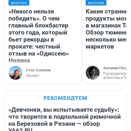
МНЕНИЕ
МНЕНИЕ
«Никого нельзя
Какие странны
победить». О чем
продукты можн
главный блокбастер
в магазинах Та
этого года, который
Обзор тюменки
бьет рекорды в
несколько мес
прокате: честный
маркетов
отзыв на «Одиссею»
Нолана
Аксиния Петро
Стас Соколов
Руководитель м
Эксперт
агентства в Тю
РЕКОМЕНДУЕМ
«Девчонки, вы испытываете судьбу»:
что творится в подпольной рюмочной
на Березовой в Рязани — обзор
YA62.RU