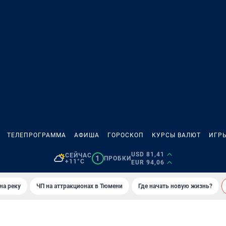
ТЕЛЕПРОГРАММА
АФИША
ГОРОСКОП
КУРСЫ ВАЛЮТ
ИГР
USD 81,41
СЕЙЧАС
1
ПРОБКИ
+11°C
EUR 94,06
на реку
ЧП на аттракционах в Тюмени
Где начать новую жизнь?