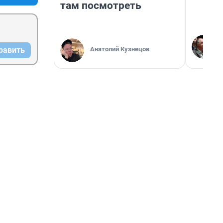
там посмотреть
Анатолий Кузнецов
равить