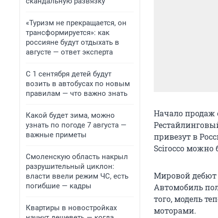
скандальную развязку
«Туризм не прекращается, он
трансформируется»: как
россияне будут отдыхать в
августе — ответ эксперта
С 1 сентября детей будут
возить в автобусах по новым
правилам — что важно знать
Начало продаж о
Какой будет зима, можно
Рестайлинговый
узнать по погоде 7 августа —
важные приметы
привезут в Рос
Scirocco можно 
Смоленскую область накрыл
разрушительный циклон:
Мировой дебют 
власти ввели режим ЧС, есть
погибшие — кадры
Автомобиль полу
того, модель те
Квартиры в новостройках
моторами.
начнут дешеветь — когда