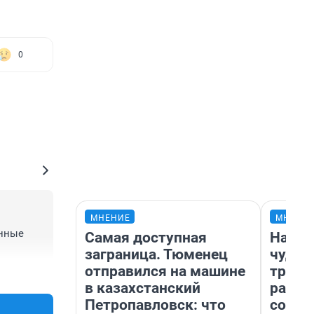
0
МНЕНИЕ
МНЕНИ
нные 
Самая доступная
Насле
заграница. Тюменец
чудом
отправился на машине
транс
+0
–0
в казахстанский
разне
Петропавловск: что
совет