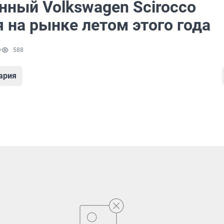
нный Volkswagen Scirocco
 на рынке летом этого года
9
588
ария