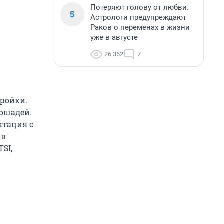
Потеряют голову от любви.
5
Астрологи предупреждают
Раков о переменах в жизни
уже в августе
26 362
7
тройки.
лошадей.
ктация с
 в
SI,