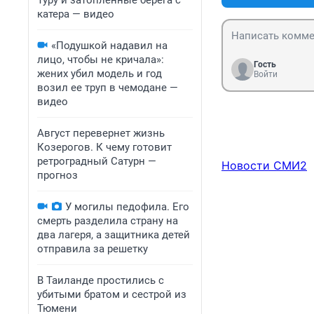
Туру и затопленные берега с
катера — видео
«Подушкой надавил на
лицо, чтобы не кричала»:
Гость
жених убил модель и год
Войти
возил ее труп в чемодане —
видео
Август перевернет жизнь
Козерогов. К чему готовит
ретроградный Сатурн —
Новости СМИ2
прогноз
У могилы педофила. Его
смерть разделила страну на
два лагеря, а защитника детей
отправила за решетку
В Таиланде простились с
убитыми братом и сестрой из
Тюмени