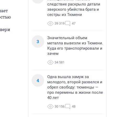
следствие раскрыло детали
зверского убийства брата и
нает
сестры из Тюмени
остью
39 319
47
двери
Значительный объем
3
металла вывезли из Тюмени.
Куда его транспортировали и
зачем
34 581
Одна вышла замуж за
4
молодого, второй развелся и
обрел свободу: тюменцы —
про перемены в жизни после
40 лет
30 156
48