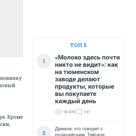
ТОП 5
«Молоко здесь почти
1
никто не видит»: как
на тюменском
 новинку
заводе делают
 новый
продукты, которые
вы покупаете
каждый день
96 878
131
ре. Кроме
сии,
Думали, что говорят с
2
полицейским. Тайское