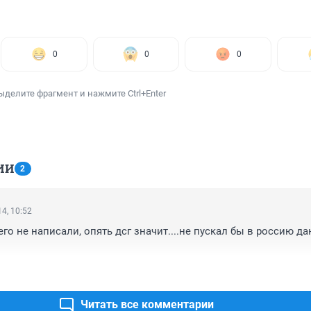
0
0
0
ыделите фрагмент и нажмите Ctrl+Enter
ИИ
2
4, 10:52
го не написали, опять дсг значит....не пускал бы в россию да
Читать все комментарии