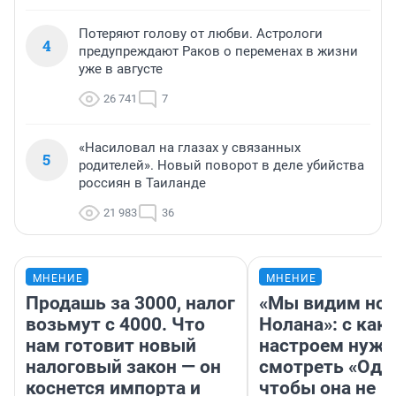
Потеряют голову от любви. Астрологи
4
предупреждают Раков о переменах в жизни
уже в августе
26 741
7
«Насиловал на глазах у связанных
5
родителей». Новый поворот в деле убийства
россиян в Таиланде
21 983
36
МНЕНИЕ
МНЕНИЕ
Продашь за 3000, налог
«Мы видим нов
возьмут с 4000. Что
Нолана»: с как
нам готовит новый
настроем нужн
налоговый закон — он
смотреть «Оди
коснется импорта и
чтобы она не