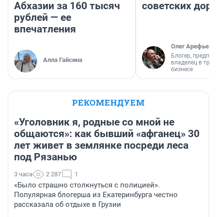
Абхазии за 160 тысяч
советских доро
рублей — ее
впечатления
Олег Арефьев
Блогер, предпри
Алла Гайсина
владелец в тра
бизнесе
РЕКОМЕНДУЕМ
«Уголовник я, родные со мной не
общаются»: как бывший «афганец» 30
лет живет в землянке посреди леса
под Рязанью
3 часа
2 287
1
«Было страшно столкнуться с полицией».
Популярная блогерша из Екатеринбурга честно
рассказала об отдыхе в Грузии