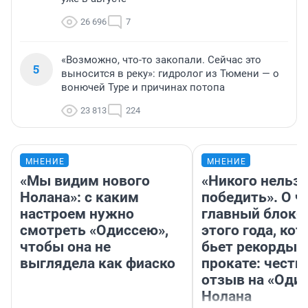
26 696
7
«Возможно, что-то закопали. Сейчас это
5
выносится в реку»: гидролог из Тюмени — о
вонючей Туре и причинах потопа
23 813
224
МНЕНИЕ
МНЕНИЕ
«Мы видим нового
«Никого нельз
Нолана»: с каким
победить». О ч
настроем нужно
главный блокб
смотреть «Одиссею»,
этого года, ко
чтобы она не
бьет рекорды 
выглядела как фиаско
прокате: честн
отзыв на «Оди
Нолана