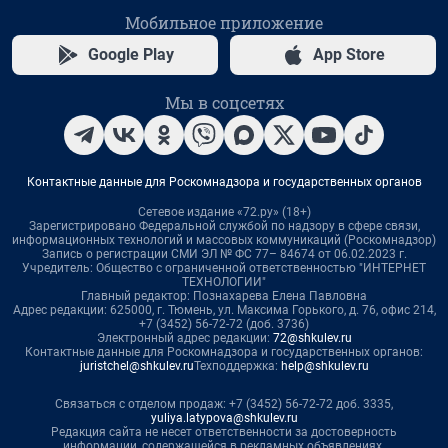
Мобильное приложение
Google Play
App Store
Мы в соцсетях
Контактные данные для Роскомнадзора и государственных органов
Сетевое издание «72.ру» (18+)
Зарегистрировано Федеральной службой по надзору в сфере связи,
информационных технологий и массовых коммуникаций (Роскомнадзор)
Запись о регистрации СМИ ЭЛ № ФС 77– 84674 от 06.02.2023 г.
Учредитель: Общество с ограниченной ответственностью "ИНТЕРНЕТ
ТЕХНОЛОГИИ"
Главный редактор: Познахарева Елена Павловна
Адрес редакции: 625000, г. Тюмень, ул. Максима Горького, д. 76, офис 214,
+7 (3452) 56-72-72 (доб. 3736)
Электронный адрес редакции:
72@shkulev.ru
Контактные данные для Роскомнадзора и государственных органов:
juristchel@shkulev.ru
Техподдержка:
help@shkulev.ru
Связаться с отделом продаж: +7 (3452) 56-72-72 доб. 3335,
yuliya.latypova@shkulev.ru
Редакция сайта не несет ответственности за достоверность
информации, содержащейся в рекламных объявлениях.