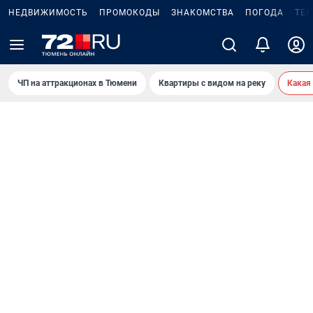
НЕДВИЖИМОСТЬ
ПРОМОКОДЫ
ЗНАКОМСТВА
ПОГОДА
ТЕ
ЧП на аттракционах в Тюмени
Квартиры с видом на реку
Какая