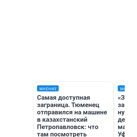
МНЕНИЕ
МНЕНИ
Самая доступная
«Заез
заграница. Тюменец
заправ
отправился на машине
нулям
в казахстанский
дела 
Петропавловск: что
маршр
там посмотреть
Уфа