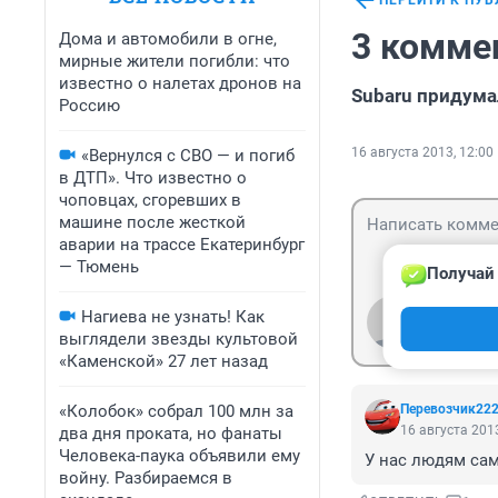
ПЕРЕЙТИ К ПУ
3 комме
Дома и автомобили в огне,
мирные жители погибли: что
известно о налетах дронов на
Subaru придум
Россию
16 августа 2013, 12:00
«Вернулся с СВО — и погиб
в ДТП». Что известно о
чоповцах, сгоревших в
машине после жесткой
аварии на трассе Екатеринбург
— Тюмень
Получай 
Нагиева не узнать! Как
Гость
Войти
выглядели звезды культовой
«Каменской» 27 лет назад
«Колобок» собрал 100 млн за
Перевозчик22
16 августа 2013
два дня проката, но фанаты
Человека-паука объявили ему
У нас людям сами
войну. Разбираемся в