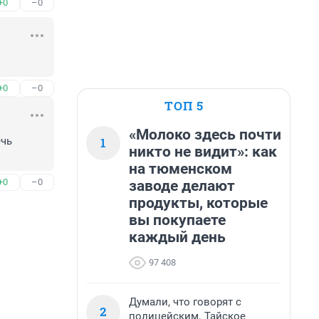
+0
–0
+0
–0
ТОП 5
«Молоко здесь почти
1
чь 
никто не видит»: как
на тюменском
+0
–0
заводе делают
продукты, которые
вы покупаете
каждый день
97 408
Думали, что говорят с
2
полицейским. Тайское