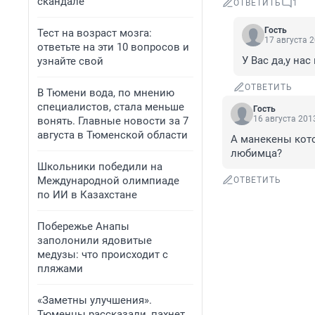
скандале
ОТВЕТИТЬ
1
Гость
Тест на возраст мозга:
17 августа 2
ответьте на эти 10 вопросов и
У Вас да,у нас
узнайте свой
ОТВЕТИТЬ
В Тюмени вода, по мнению
специалистов, стала меньше
Гость
16 августа 2013
вонять. Главные новости за 7
августа в Тюменской области
А манекены кото
любимца?
Школьники победили на
Международной олимпиаде
ОТВЕТИТЬ
по ИИ в Казахстане
Побережье Анапы
заполонили ядовитые
медузы: что происходит с
пляжами
«Заметны улучшения».
Тюменцы рассказали, пахнет