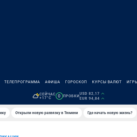
ТЕЛЕПРОГРАММА
АФИША
ГОРОСКОП
КУРСЫ ВАЛЮТ
ИГР
USD 82,17
СЕЙЧАС
0
ПРОБКИ
+17°C
EUR 94,84
еку
Открыли новую развязку в Тюмени
Где начать новую жизнь?