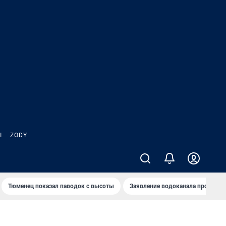
Ы
ZODY
Тюменец показал паводок с высоты
Заявление водоканала про запа