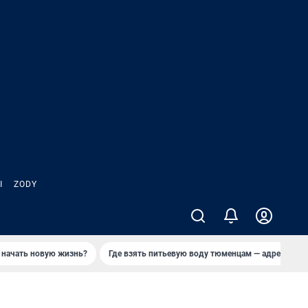
Ы
ZODY
 начать новую жизнь?
Где взять питьевую воду тюменцам — адреса