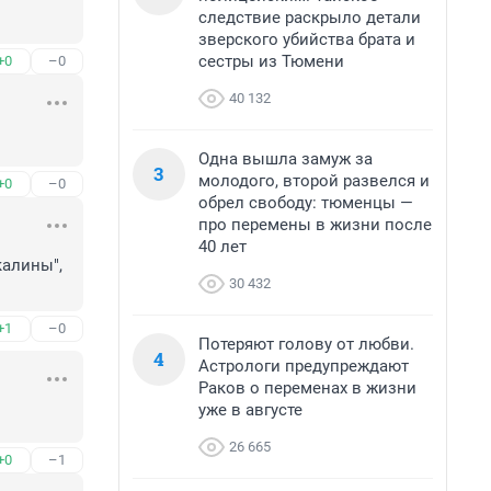
следствие раскрыло детали
зверского убийства брата и
сестры из Тюмени
+0
–0
40 132
Одна вышла замуж за
3
молодого, второй развелся и
+0
–0
обрел свободу: тюменцы —
про перемены в жизни после
40 лет
алины", 
30 432
+1
–0
Потеряют голову от любви.
4
Астрологи предупреждают
Раков о переменах в жизни
уже в августе
26 665
+0
–1