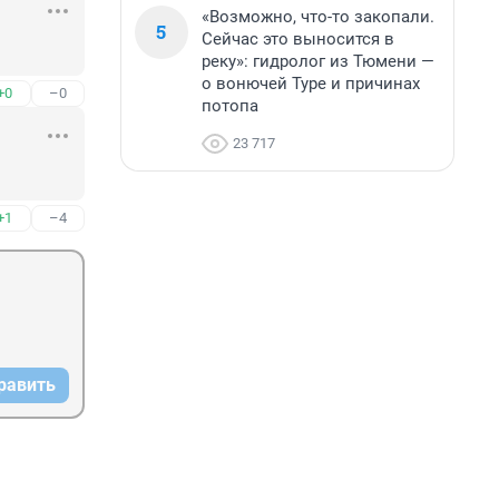
«Возможно, что-то закопали.
5
Сейчас это выносится в
реку»: гидролог из Тюмени —
о вонючей Туре и причинах
+0
–0
потопа
23 717
+1
–4
равить