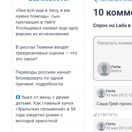
ПЕРЕЙТИ К ПУ
10 комм
«Они всё еще в лесу, и им
нужна помощь»: сын
пропавших в тайге
Спрос на Lada в
Усольцевых назвал еще одну
версию их исчезновения
В школах Тюмени вводят
трехуровневые оценки — что
это такое?
Гость
Войти
Переводы россиян начнут
блокировать по одной
причине: подробности
Гость
30 мая 2013, 1
Ушел от жены с двумя
детьми. Как главный качок
Саша Грей проех
«Уральских пельменей» в 54
года закрутил роман с
ОТВЕТИТЬ
молодой красоткой
Гость
30 мая 2013, 0