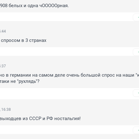
 908 белых и одна чОООООрная.
5:44
 спросом в 3 странах
5:37
 но в германии на самом деле очень большой спрос на наши "к
аки не "рухлядь"?
 16:38
выходцев из СССР и РФ ностальгия!