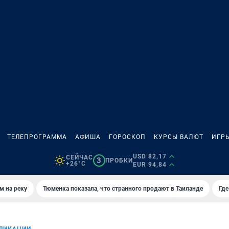
ТЕЛЕПРОГРАММА
АФИША
ГОРОСКОП
КУРСЫ ВАЛЮТ
ИГР
USD 82,17
СЕЙЧАС
3
ПРОБКИ
+26°C
EUR 94,84
м на реку
Тюменка показала, что странного продают в Таиланде
Где