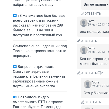
Вы не правы -
набрать питьевую воду
ОТВЕТИТЬ
«В математике был больше
всего уверен»: выпускник
Гость
29 мая 2013, 1
рассказал, как исправил 298
баллов за ЕГЭ на 300 и
она пользуеться
поступил в престижный вуз
ОТВЕТИТЬ
Самосвал снес надземник под
Гость
Тюменью — трасса полностью
29 мая 2013, 1
перекрыта
Как ни странно,
может быть все т
Вопрос на триллион.
Смогут ли зерновые
ОТВЕТИТЬ
2
терминалы Балтики заменить
заблокированные южные
Гость
порты: мнение эксперта
29 мая 2013,
Это у бывших 
Появилось видео
смертельного ДТП на трассе
ОТВЕТИТЬ
Екатеринбург — Тюмень, где