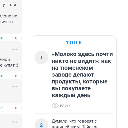
ут то и 
 
алоне не 
ничего 
+0
–0
ТОП 5
«Молоко здесь почти
1
чной 
никто не видит»: как
 купят :)
на тюменском
заводе делают
+0
–0
продукты, которые
вы покупаете
каждый день
97 577
+2
–0
Думали, что говорят с
2
полицейским. Тайское