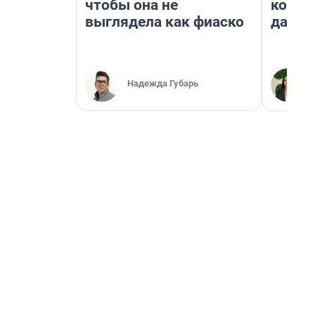
чтобы она не
косне
выглядела как фиаско
даже 
Надежда Губарь