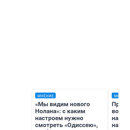
МНЕНИЕ
МНЕНИ
«Мы видим нового
Прода
Нолана»: с каким
возьм
настроем нужно
нам г
смотреть «Одиссею»,
налог