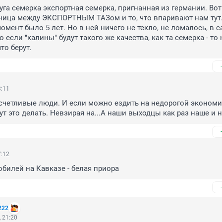
га семерка экспортная семерка, пригнанная из германии. Вот т
ница между ЭКСПОРТНЫМ ТАЗом и то, что впаривают нам тут.
мент было 5 лет. Но в ней ничего не текло, не ломалось, в с
о если "калины" будут такого же качества, как та семерка - то 
то берут.
3:11
счетливые люди. И если можно ездить на недорогой экономи
т это делать. Невзирая на...А наши выходцы как раз наше и не
7:12
обилей на Кавказе - белая приора
222
 21:20