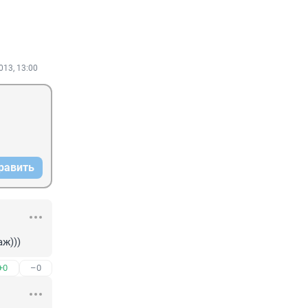
013, 13:00
равить
ж)))
+0
–0