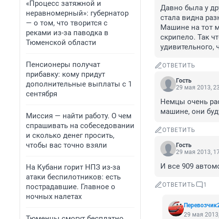
«Процесс затяжной и
Давно была у дру
неравномерный»: губернатор
стала видна раз
— о том, что творится с
Машине на тот мо
реками из-за паводка в
скрипело. Так чт
Тюменской области
удивительного, ч
Пенсионеры получат
ОТВЕТИТЬ
прибавку: кому придут
Гость
дополнительные выплаты с 1
29 мая 2013, 2
сентября
Немцы очень ра
машине, они буду
Миссия — найти работу. О чем
спрашивать на собеседовании
ОТВЕТИТЬ
и сколько денег просить,
чтобы вас точно взяли
Гость
29 мая 2013, 1
И все 909 автом
На Кубани горит НПЗ из-за
атаки беспилотников: есть
ОТВЕТИТЬ
1
пострадавшие. Главное о
ночных налетах
Перевозчик
29 мая 2013,
Тюменцы смогут бесплатно