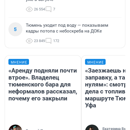
26 554
7
Тюмень уходит под воду — показываем
5
кадры потопа с небоскреба на ДОКе
23 849
172
МНЕНИЕ
МНЕНИЕ
«Аренду подняли почти
«Заезжаешь на
втрое». Владелец
заправку, а там
тюменского бара для
нулям»: смотри
неформалов рассказал,
дела с топливо
почему его закрыли
маршруте Тюм
Уфа
Екатерина Бур