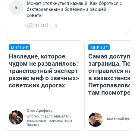
Может столкнуться каждый. Как бороться с
5
бактериальными болезнями овощей —
советы
19 911
5
МНЕНИЕ
МНЕНИЕ
Наследие, которое
Самая доступн
чудом не развалилось:
заграница. Тю
транспортный эксперт
отправился на
разнес миф о «вечных»
в казахстански
советских дорогах
Петропавловск
там посмотрет
Олег Арефьев
Блогер, предприниматель,
Анатолий Кузн
владелец в транспортном
бизнесе