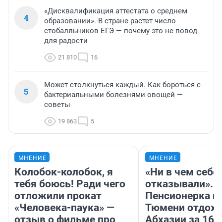
«Дисквалификация аттестата о среднем
4
образовании». В стране растет число
стобалльников ЕГЭ — почему это не повод
для радости
21 810
16
Может столкнуться каждый. Как бороться с
5
бактериальными болезнями овощей —
советы
19 863
5
МНЕНИЕ
МНЕНИЕ
Колобок-колобок, я
«Ни в чем себе
тебя боюсь! Ради чего
отказывали».
отложили прокат
Пенсионерка и
«Человека-паука» —
Тюмени отдохн
отзыв о фильме про
Абхазии за 160