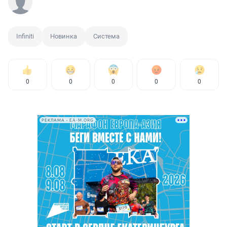
Infiniti
Новинка
Система
0
0
0
0
0
РЕКЛАМА • EA-M.ORG