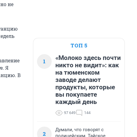
 но не
итанцию
недель
ТОП 5
«Молоко здесь почти
равление
1
никто не видит»: как
е. Я
на тюменском
анцию. В
заводе делают
продукты, которые
вы покупаете
каждый день
97 649
144
Думали, что говорят с
2
полицейским. Тайское