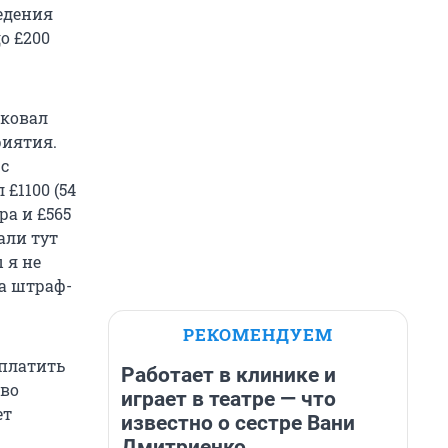
едения
о £200
рковал
риятия.
с
£1100 (54
ра и £565
али тут
 я не
на штраф-
РЕКОМЕНДУЕМ
 платить
Работает в клинике и
 во
играет в театре — что
ет
известно о сестре Вани
Дмитриенко,