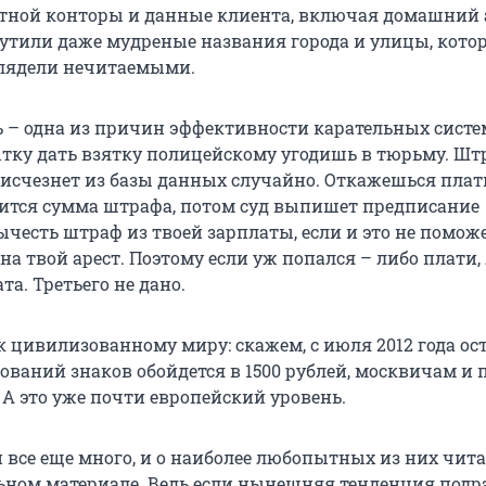
тной конторы и данные клиента, включая домашний 
утили даже мудреные названия города и улицы, кото
лядели нечитаемыми.
 – одна из причин эффективности карательных систе
ытку дать взятку полицейскому угодишь в тюрьму. Шт
е исчезнет из базы данных случайно. Откажешься плат
ится сумма штрафа, потом суд выпишет предписание
честь штраф из твоей зарплаты, если и это не помож
на твой арест. Поэтому если уж попался – либо плати,
а. Третьего не дано.
к цивилизованному миру: скажем, с июля 2012 года ос
ований знаков обойдется в 1500 рублей, москвичам и
. А это уже почти европейский уровень.
 все еще много, и о наиболее любопытных из них чита
ном материале. Ведь если нынешняя тенденция подр