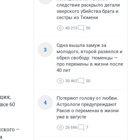
следствие раскрыло детали
зверского убийства брата и
сестры из Тюмени
40 213
50
Одна вышла замуж за
3
молодого, второй развелся и
обрел свободу: тюменцы —
про перемены в жизни после
40 лет
30 462
50
ция,
Потеряют голову от любви.
4
все 60
Астрологи предупреждают
Раков о переменах в жизни
уже в августе
26 696
7
йского –
и