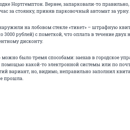
дке Нортгемптон. Вернее, запарковали-то правильно,
 час за стоянку, приняв парковочный автомат за урну.
наружили на лобовом стекле «тикет» – штрафную кв
о 3000 рублей) с пометкой, что оплата в течение двух 
ентному дисконту.
 можно было тремя способами: заехав в городское уп
с помощью какой-то электронной системы или по почт
тий вариант, но, видимо, неправильно заполнил квит
не прошла.