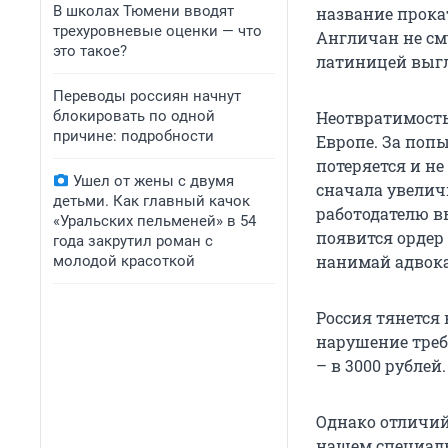
В школах Тюмени вводят
название прока
трехуровневые оценки — что
Англичан не см
это такое?
латиницей выг
Переводы россиян начнут
блокировать по одной
Неотвратимость
причине: подробности
Европе. За поп
потеряется и н
Ушел от жены с двумя
сначала увелич
детьми. Как главный качок
работодателю вы
«Уральских пельменей» в 54
появится ордер 
года закрутил роман с
нанимай адвокат
молодой красоткой
Россия тянется 
нарушение треб
– в 3000 рублей
Однако отличий
нашем специаль