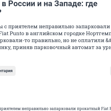
 России и на Западе: где
?
 с приятелем неправильно запарковали
iat Punto в английском городке Нортгем
арковали-то правильно, но не оплатили &#
оянку, приняв парковочный автомат за урну
нтария
риятелем неправильно запарковали прокатный Fiat P