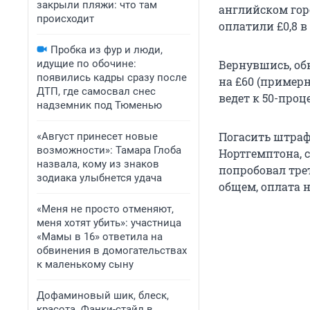
закрыли пляжи: что там
английском горо
происходит
оплатили £0,8 в
Пробка из фур и люди,
идущие по обочине:
Вернувшись, об
появились кадры сразу после
на £60 (примерн
ДТП, где самосвал снес
ведет к 50-проц
надземник под Тюменью
Погасить штраф
«Август принесет новые
возможности»: Тамара Глоба
Нортгемптона, 
назвала, кому из знаков
попробовал тре
зодиака улыбнется удача
общем, оплата 
«Меня не просто отменяют,
меня хотят убить»: участница
«Мамы в 16» ответила на
обвинения в домогательствах
к маленькому сыну
Дофаминовый шик, блеск,
красота. Фанки-стайл в