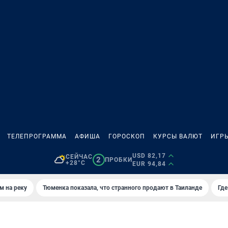
ТЕЛЕПРОГРАММА
АФИША
ГОРОСКОП
КУРСЫ ВАЛЮТ
ИГР
USD 82,17
СЕЙЧАС
2
ПРОБКИ
+28°C
EUR 94,84
м на реку
Тюменка показала, что странного продают в Таиланде
Где