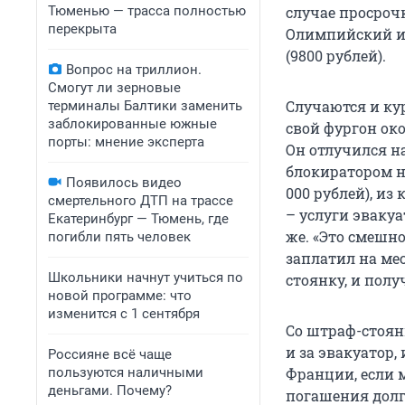
Тюменью — трасса полностью
случае просроч
перекрыта
Олимпийский иг
(9800 рублей).
Вопрос на триллион.
Смогут ли зерновые
Случаются и кур
терминалы Балтики заменить
заблокированные южные
свой фургон ок
порты: мнение эксперта
Он отлучился н
блокиратором на
Появилось видео
000 рублей), из
смертельного ДТП на трассе
– услуги эваку
Екатеринбург — Тюмень, где
же. «Это смешно
погибли пять человек
заплатил на ме
Школьники начнут учиться по
стоянку, и полу
новой программе: что
изменится с 1 сентября
Со штраф-стоян
и за эвакуатор,
Россияне всё чаще
пользуются наличными
Франции, если м
деньгами. Почему?
погашения долг