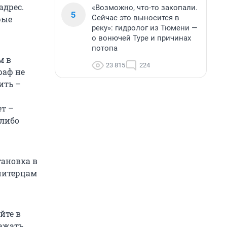
адрес.
«Возможно, что-то закопали.
5
Сейчас это выносится в
рые
реку»: гидролог из Тюмени —
о вонючей Туре и причинах
потопа
м в
23 815
224
раф не
ить –
ет –
 либо
тановка в
 питерцам
йте в
ажать