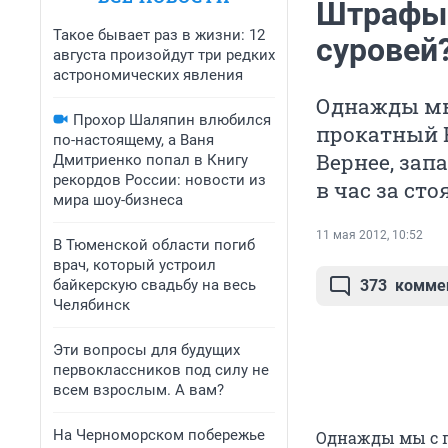
Штрафы в
Такое бывает раз в жизни: 12
суровей
августа произойдут три редких
астрономических явления
Однажды мы
Прохор Шаляпин влюбился
прокатный F
по-настоящему, а Ваня
Вернее, зап
Дмитриенко попал в Книгу
рекордов России: новости из
в час за ст
мира шоу-бизнеса
11 мая 2012, 10:52
В Тюменской области погиб
врач, который устроил
байкерскую свадьбу на весь
373
комме
Челябинск
Эти вопросы для будущих
первоклассников под силу не
всем взрослым. А вам?
На Черноморском побережье
Однажды мы с п