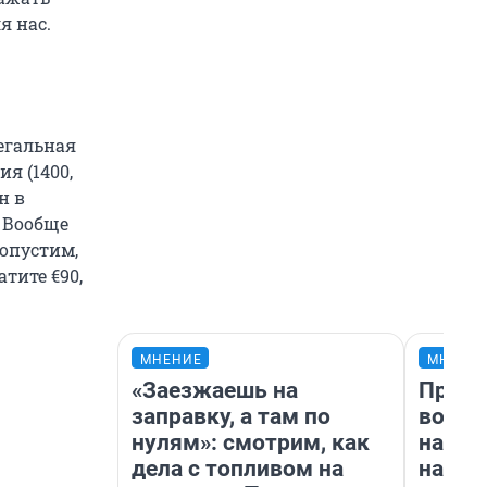
я нас.
егальная
я (1400,
н в
. Вообще
опустим,
тите €90,
МНЕНИЕ
МНЕНИ
«Заезжаешь на
Прода
заправку, а там по
возьм
нулям»: смотрим, как
нам г
дела с топливом на
налог