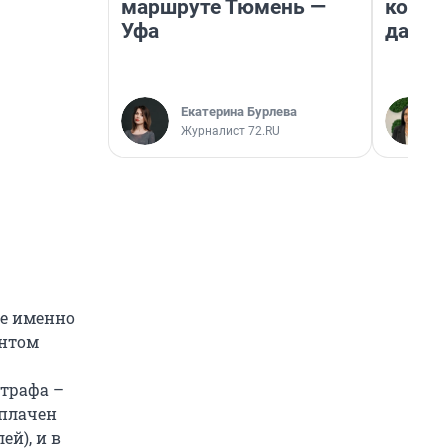
маршруте Тюмень —
косне
Уфа
даже 
Екатерина Бурлева
Журналист 72.RU
де именно
унтом
трафа –
оплачен
ей), и в