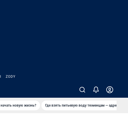
Ы
ZODY
 начать новую жизнь?
Где взять питьевую воду тюменцам — адреса