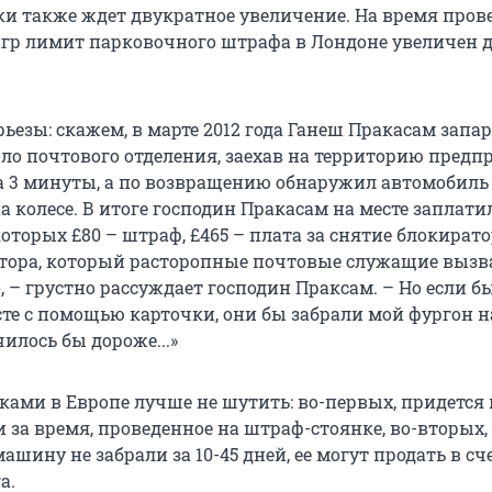
ки также ждет двукратное увеличение. На время пров
р лимит парковочного штрафа в Лондоне увеличен д
ьезы: скажем, в марте 2012 года Ганеш Пракасам запа
оло почтового отделения, заехав на территорию предп
а 3 минуты, а по возвращению обнаружил автомобиль 
 колесе. В итоге господин Пракасам на месте заплатил 
 которых £80 – штраф, £465 – плата за снятие блокирато
атора, который расторопные почтовые служащие вызв
, – грустно рассуждает господин Праксам. – Но если бы
сте с помощью карточки, они бы забрали мой фургон 
чилось бы дороже...»
ками в Европе лучше не шутить: во-первых, придется
 и за время, проведенное на штраф-стоянке, во-вторых,
ашину не забрали за 10-45 дней, ее могут продать в сч
а.