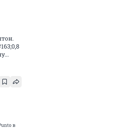
птон.
163;0,8
...
unto в