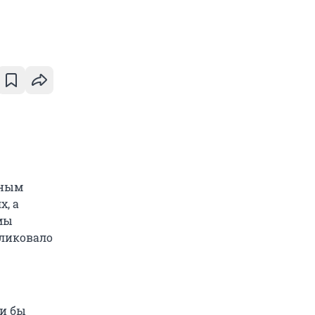
ьным
х, а
мы
бликовало
ли бы