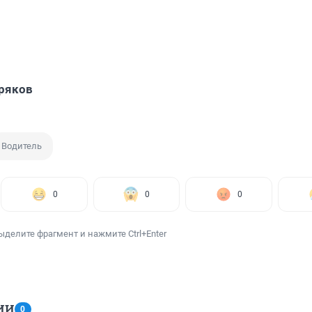
ряков
Водитель
0
0
0
ыделите фрагмент и нажмите Ctrl+Enter
ИИ
0