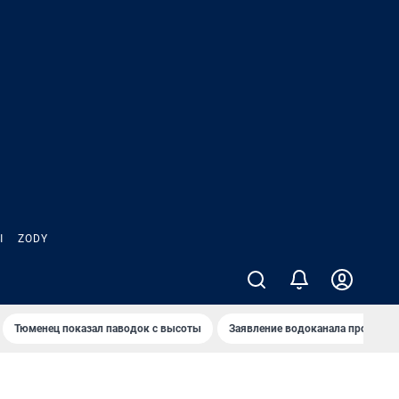
Ы
ZODY
Тюменец показал паводок с высоты
Заявление водоканала про запа