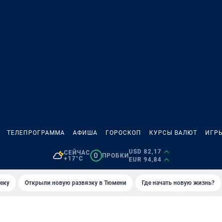
ТЕЛЕПРОГРАММА
АФИША
ГОРОСКОП
КУРСЫ ВАЛЮТ
ИГР
USD 82,17
СЕЙЧАС
0
ПРОБКИ
+17°C
EUR 94,84
еку
Открыли новую развязку в Тюмени
Где начать новую жизнь?