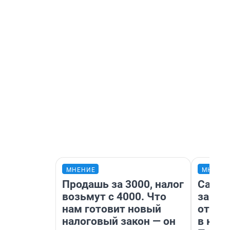
МНЕНИЕ
МНЕНИ
Продашь за 3000, налог
Самая
возьмут с 4000. Что
загра
нам готовит новый
отпра
налоговый закон — он
в каз