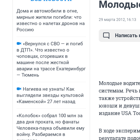
Молодые
Дома и автомобили в огне,
мирные жители погибли: что
29 марта 2012, 16:13
известно о налетах дронов на
Россию
Написать
«Вернулся с СВО — и погиб
в ДТП». Что известно о
чоповцах, сгоревших в
машине после жесткой
аварии на трассе Екатеринбург
— Тюмень
Молодые водит
Нагиева не узнать! Как
системам. Речь 
выглядели звезды культовой
также устройст
«Каменской» 27 лет назад
юноши и девушк
издание USA To
«Колобок» собрал 100 млн за
два дня проката, но фанаты
Человека-паука объявили ему
В ходе экспери
войну. Разбираемся в
результате под