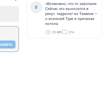
«Возможно, что-то закопали.
5
Сейчас это выносится в
реку»: гидролог из Тюмени —
о вонючей Туре и причинах
потопа
23 489
214
равить