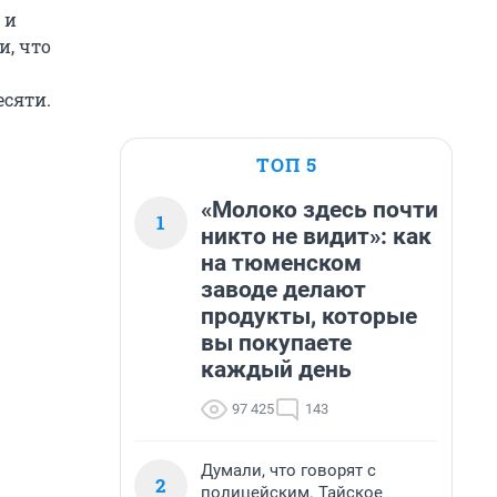
 и
и, что
есяти.
ТОП 5
«Молоко здесь почти
1
никто не видит»: как
на тюменском
заводе делают
продукты, которые
вы покупаете
каждый день
97 425
143
Думали, что говорят с
2
полицейским. Тайское