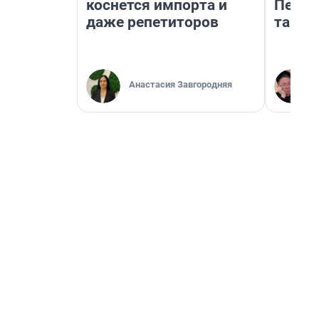
коснется импорта и
Петро
даже репетиторов
там п
Анастасия Завгородняя