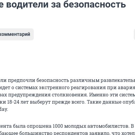
 водители за безопасность
 комментарий
ели предпочли безопасность различным развлекател
идет о системах экстренного реагирования при авария
вах предупреждения столкновения. Именно эти систе
и 18-24 лет выберут прежде всего. Такие данные опу
day.
мента была опрошена 1000 молодых автомобилистов. В
обающее большинство респондентов заявило, что хоте