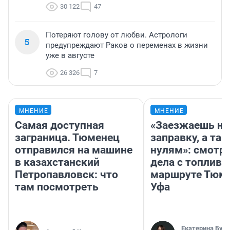
30 122
47
Потеряют голову от любви. Астрологи
5
предупреждают Раков о переменах в жизни
уже в августе
26 326
7
МНЕНИЕ
МНЕНИЕ
Самая доступная
«Заезжаешь на
заграница. Тюменец
заправку, а там
отправился на машине
нулям»: смотри
в казахстанский
дела с топливо
Петропавловск: что
маршруте Тюм
там посмотреть
Уфа
Екатерина Бур