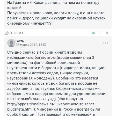
На Гранты их! Какая разница, на чем их по центру 
катают! 

Получается я вкалываю, налоги плачу, а они вместо 
пенсий, дорог, социалки уходят на очередной крузак 
очередному чинуше????
+0
–0
ОТВЕТИТЬ
Гость
22 марта 2012, 18:57
Стыдно сейчас в России кичится своим 
неслыханным богатством (вроде машины за 3 
миллиона) на фоне общей социальной 
неустроенности и бедности (нищие регионы, нищие 
воспитатели детских садов, нищие старики, 
неустроенная молодежь). Особенно это касается 
чиновников, которые свои богатства вообще не 
заработали, а пользуются бюджетными деньгами, 
собранными с народа совсем не для удовлетворения 
из «автомобильных нужд» (как пишут на 
http://oppositionalnews.ru/liuksovie-avto-za-schet-
biudzheta.html ). Чиновники в России всегда были 
особой кастой. Презираемой и осмеиваемой в 