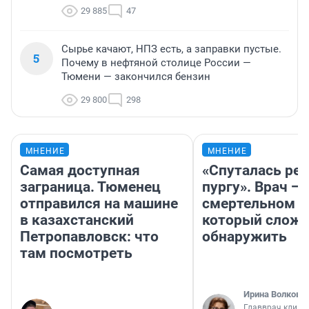
29 885
47
Сырье качают, НПЗ есть, а заправки пустые.
5
Почему в нефтяной столице России —
Тюмени — закончился бензин
29 800
298
МНЕНИЕ
МНЕНИЕ
Самая доступная
«Спуталась реч
заграница. Тюменец
пургу». Врач — 
отправился на машине
смертельном д
в казахстанский
который слож
Петропавловск: что
обнаружить
там посмотреть
Ирина Волкова
Главврач клини