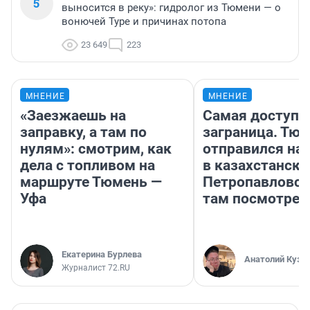
5
выносится в реку»: гидролог из Тюмени — о
вонючей Туре и причинах потопа
23 649
223
МНЕНИЕ
МНЕНИЕ
«Заезжаешь на
Самая доступн
заправку, а там по
заграница. Тю
нулям»: смотрим, как
отправился на
дела с топливом на
в казахстански
маршруте Тюмень —
Петропавловск
Уфа
там посмотрет
Екатерина Бурлева
Анатолий Кузн
Журналист 72.RU