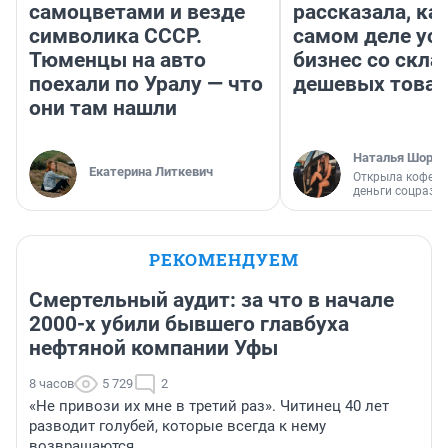
самоцветами и везде
рассказала, как
символика СССР.
самом деле ус
Тюменцы на авто
бизнес со скл
поехали по Уралу — что
дешевых това
они там нашли
Наталья Шорох
Екатерина Литкевич
Открыла кофейн
деньги соцразв
РЕКОМЕНДУЕМ
Смертельный аудит: за что в начале
2000-х убили бывшего главбуха
нефтяной компании Уфы
8 часов
5 729
2
«Не привози их мне в третий раз». Читинец 40 лет
разводит голубей, которые всегда к нему
возвращаются