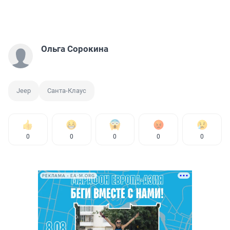
Ольга Сорокина
Jeep
Санта-Клаус
0
0
0
0
0
РЕКЛАМА • EA-M.ORG