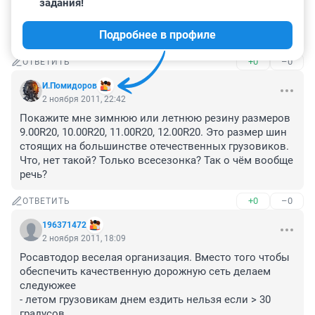
задания!
Работаю в магазине, продаю шины на грузовые 
автомобили. У грузовых шин нет понятия зимние или 
Подробнее в профиле
летние, они все всесезонные.
+0
–0
ОТВЕТИТЬ
И.Помидоров
2 ноября 2011, 22:42
Покажите мне зимнюю или летнюю резину размеров 
9.00R20, 10.00R20, 11.00R20, 12.00R20. Это размер шин 
стоящих на большинстве отечественных грузовиков. 
Что, нет такой? Только всесезонка? Так о чём вообще 
речь?
+0
–0
ОТВЕТИТЬ
196371472
2 ноября 2011, 18:09
Росавтодор веселая организация. Вместо того чтобы 
обеспечить качественную дорожную сеть делаем 
следуюжее

- летом грузовикам днем ездить нельзя если > 30 
градусов
