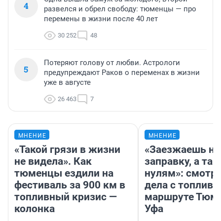
4
развелся и обрел свободу: тюменцы — про
перемены в жизни после 40 лет
30 252
48
Потеряют голову от любви. Астрологи
5
предупреждают Раков о переменах в жизни
уже в августе
26 463
7
МНЕНИЕ
МНЕНИЕ
«Такой грязи в жизни
«Заезжаешь на
не видела». Как
заправку, а там
тюменцы ездили на
нулям»: смотри
фестиваль за 900 км в
дела с топливо
топливный кризис —
маршруте Тюм
колонка
Уфа