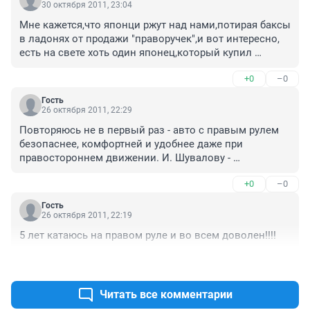
30 октября 2011, 23:04
Мне кажется,что японци ржут над нами,потирая баксы 
в ладонях от продажи "праворучек",и вот интересно, 
есть на свете хоть один японец,который купил 
отличный автомобиль,ну хотя бы "мерседес",с 
+0
–0
"левым" рулём и ездил у себя в Японии по какому-
нибудь Токио?
Гость
26 октября 2011, 22:29
Повторяюсь не в первый раз - авто с правым рулем 
безопаснее, комфортней и удобнее даже при 
правостороннем движении. И. Шувалову - 
мегаспасибо, в следующем году поеду в япу за 
+0
–0
свежим авто, хочу Марка себе и Селику жене !!!!!!!!!!!
Гость
26 октября 2011, 22:19
5 лет катаюсь на правом руле и во всем доволен!!!!
+0
–0
Читать все комментарии