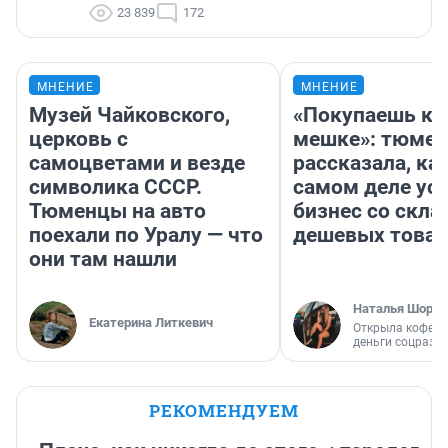
23 839
172
МНЕНИЕ
МНЕНИЕ
Музей Чайковского,
«Покупаешь ко
церковь с
мешке»: тюмен
самоцветами и везде
рассказала, как
символика СССР.
самом деле ус
Тюменцы на авто
бизнес со скл
поехали по Уралу — что
дешевых това
они там нашли
Наталья Шорох
Екатерина Литкевич
Открыла кофейн
деньги соцразв
РЕКОМЕНДУЕМ