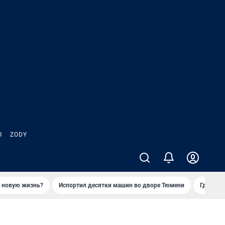
Ы
ZODY
ь новую жизнь?
Испортил десятки машин во дворе Тюмени
Где взя