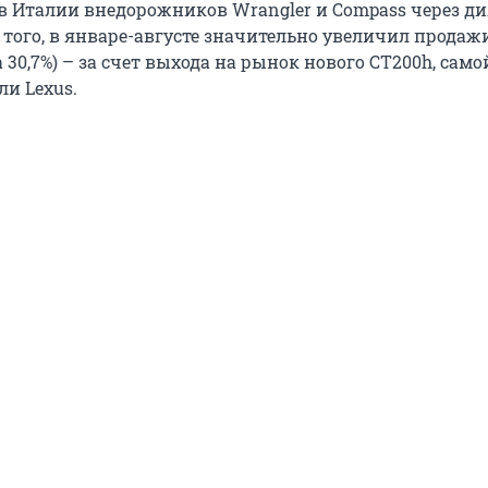
в Италии внедорожников Wrangler и Compass через д
е того, в январе-августе значительно увеличил продаж
а 30,7%) – за счет выхода на рынок нового СТ200h, само
ли Lexus.