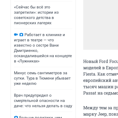
«Сейчас бы всё это
запретили»: истории из
советского детства в
пионерских лагерях
Работает в клинике и
играет в театре — что
известно о сестре Вани
Дмитриенко,
оскандалившейся на концерте
Новый Ford Foc
в «Лужниках»
моделей в Евро
Минус семь сантиметров за
Fiesta. Как отм
сутки. Тура в Тюмени убывает
европейский ав
уже неделю
тысяч машин раз
Passat на седьм
Врач предупредил о
смертельной опасности на
даче: что нельзя делать в саду
Между тем за п
марку Jeep, пок
Больше политики, чем