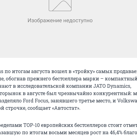
us по итогам августа вошел в «тройку» самых продава
пе, обогнав прежнего бестселлера марки – компактный
ечают в исследовательской компании JATO Dynamics,
торынок в августе был чрезвычайно конкурентный: ме
деляло Ford Focus, занявшего третье место, и Volksw
ой строчке, сообщает «Автостат».
ределами ТОР-10 европейских бестселлеров стоит отме
азавшую по итогам восьми месяцев рост на 46,4% благ