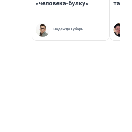
«человека-булку»
там п
Надежда Губарь