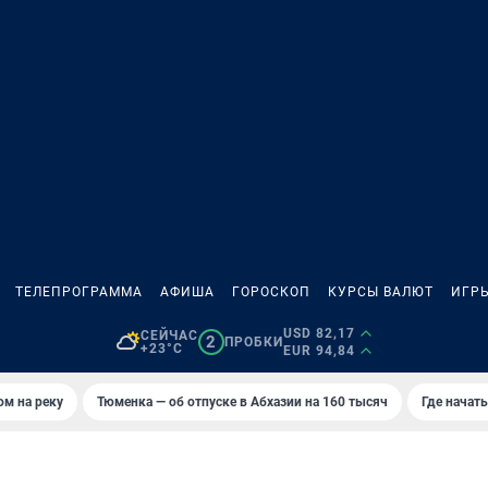
ТЕЛЕПРОГРАММА
АФИША
ГОРОСКОП
КУРСЫ ВАЛЮТ
ИГР
USD 82,17
СЕЙЧАС
2
ПРОБКИ
+23°C
EUR 94,84
ом на реку
Тюменка — об отпуске в Абхазии на 160 тысяч
Где начат