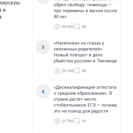
илерскую
обрел свободу: тюменцы —
и в
про перемены в жизни после
й
40 лет
30 620
50
«Насиловал на глазах у
3
связанных родителей».
Новый поворот в деле
убийства россиян в Таиланде
23 168
36
«Дисквалификация аттестата
4
о среднем образовании». В
стране растет число
стобалльников ЕГЭ — почему
это не повод для радости
21 793
16