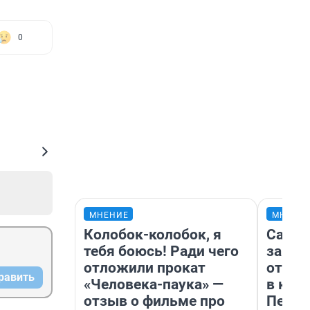
0
МНЕНИЕ
МНЕНИ
Колобок-колобок, я
Самая
тебя боюсь! Ради чего
загра
отложили прокат
отпра
равить
«Человека-паука» —
в каз
отзыв о фильме про
Петро