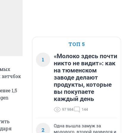
ТОП 5
«Молоко здесь почти
1
никто не видит»: как
емых
на тюменском
 хетчбэк
заводе делают
продукты, которые
нее 1,5
вы покупаете
agen
каждый день
97 984
144
тить
Одна вышла замуж за
одаря
2
молодого, второй развелся и