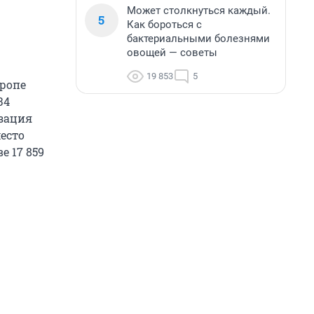
Может столкнуться каждый.
5
Как бороться с
бактериальными болезнями
овощей — советы
19 853
5
вропе
34
изация
место
е 17 859