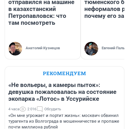
отправился на машине
тюменского ба
в казахстанский
неформалов ра
Петропавловск: что
почему его за
там посмотреть
Анатолий Кузнецов
Евгений Пальян
РЕКОМЕНДУЕМ
«Не вольеры, а камеры пыток»:
девушка пожаловалась на состояние
экопарка «Лотос» в Уссурийске
4 часа
2 016
Обсудить
«Он мне угрожает и портит жизнь»: москвич обвинил
турагента из Волгограда в мошенничестве и пропаже
почти миллиона рублей