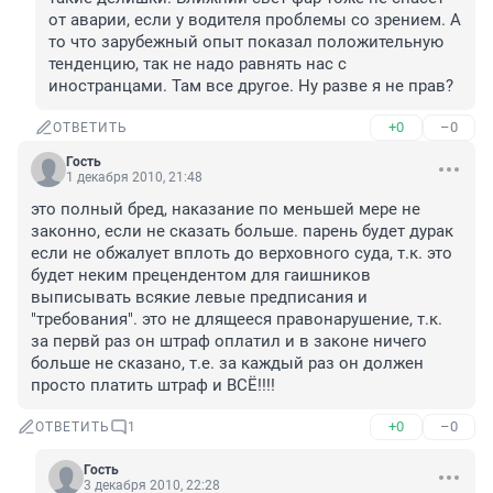
от аварии, если у водителя проблемы со зрением. А 
то что зарубежный опыт показал положительную 
тенденцию, так не надо равнять нас с 
иностранцами. Там все другое. Ну разве я не прав?
+0
–0
ОТВЕТИТЬ
Гость
1 декабря 2010, 21:48
это полный бред, наказание по меньшей мере не 
законно, если не сказать больше. парень будет дурак 
если не обжалует вплоть до верховного суда, т.к. это 
будет неким прецендентом для гаишников 
выписывать всякие левые предписания и 
"требования". это не длящееся правонарушение, т.к. 
за первй раз он штраф оплатил и в законе ничего 
больше не сказано, т.е. за каждый раз он должен 
просто платить штраф и ВСЁ!!!!
+0
–0
ОТВЕТИТЬ
1
Гость
3 декабря 2010, 22:28