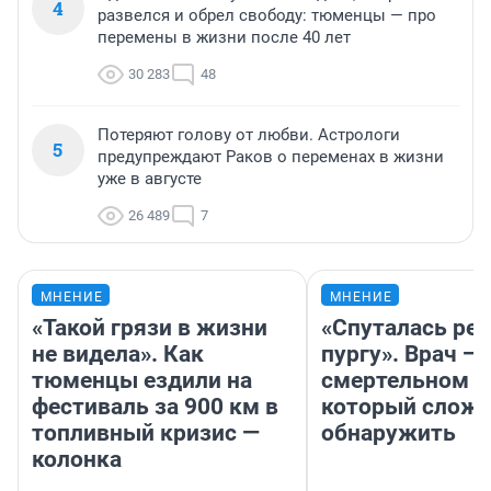
4
развелся и обрел свободу: тюменцы — про
перемены в жизни после 40 лет
30 283
48
Потеряют голову от любви. Астрологи
5
предупреждают Раков о переменах в жизни
уже в августе
26 489
7
МНЕНИЕ
МНЕНИЕ
«Такой грязи в жизни
«Спуталась реч
не видела». Как
пургу». Врач — 
тюменцы ездили на
смертельном д
фестиваль за 900 км в
который слож
топливный кризис —
обнаружить
колонка