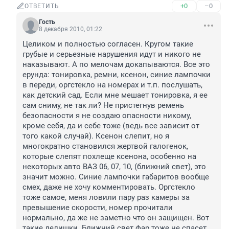
+0
–0
ОТВЕТИТЬ
Гость
8 декабря 2010, 01:22
Целиком и полностью согласен. Кругом такие 
грубые и серьезные нарушения идут и никого не 
наказывают. А по мелочам докапываются. Все это 
ерунда: тонировка, ремни, ксенон, синие лампочки 
в переди, оргстекло на номерах и т.п. послушать, 
как детский сад. Если мне мешает тонировка, я ее 
сам сниму, не так ли? Не пристегнув ремень 
безопасности я не создаю опасности никому, 
кроме себя, да и себе тоже (ведь все зависит от 
того какой случай). Ксенон слепит, но я 
многократно становился жертвой галогенок, 
которые слепят похлеще ксенона, особенно на 
некоторых авто ВАЗ 06, 07, 10, (ближний свет), это 
значит можно. Синие лампочки габаритов вообще 
смех, даже не хочу комментировать. Оргстекло 
тоже самое, меня ловили пару раз камеры за 
превышение скорости, номер прочитали 
нормально, да же не заметно что он защищен. Вот 
такие делишки. Ближний свет фар тоже не спасет 