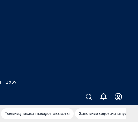
Ы
ZODY
Тюменец показал паводок с высоты
Заявление водоканала про запа