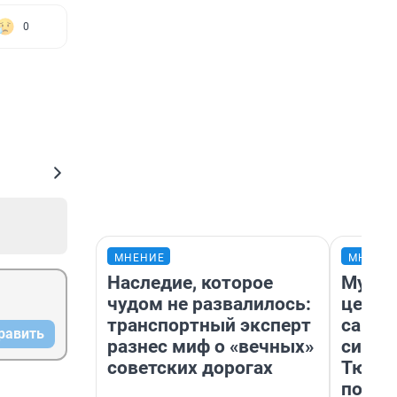
0
МНЕНИЕ
МНЕНИ
Наследие, которое
Музей
чудом не развалилось:
церко
транспортный эксперт
самоц
равить
разнес миф о «вечных»
симво
советских дорогах
Тюмен
поеха