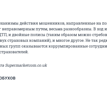
еханизмы действия мошенников, направленные на п
г неправомерным путем, весьма разнообразны. В ход и
ТП, и двойные полисы (таким образом можно стребо
двух страховых компаний), и многое другое. Не так ред
пных групп оказываются коррумпированные сотрудн
страхователей.
йта Supermarketcom.co.uk
 ОБУХОВ