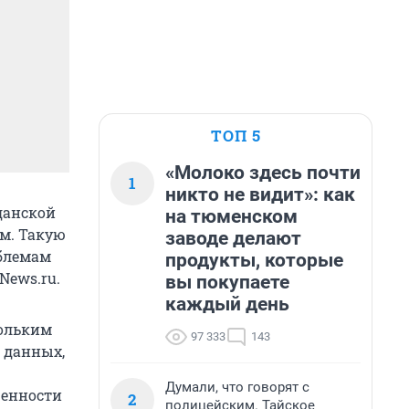
ТОП 5
«Молоко здесь почти
1
никто не видит»: как
данской
на тюменском
м. Такую
заводе делают
облемам
продукты, которые
News.ru.
вы покупаете
каждый день
кольким
97 333
143
 данных,
Думали, что говорят с
щенности
2
полицейским. Тайское