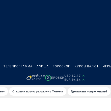
ТЕЛЕПРОГРАММА
АФИША
ГОРОСКОП
КУРСЫ ВАЛЮТ
ИГР
USD 82,17
СЕЙЧАС
2
ПРОБКИ
+17°C
EUR 94,84
еку
Открыли новую развязку в Тюмени
Где начать новую жизнь?