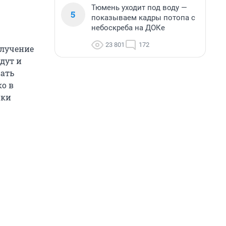
Тюмень уходит под воду —
5
показываем кадры потопа с
небоскреба на ДОКе
23 801
172
олучение
дут и
вать
ко в
ики