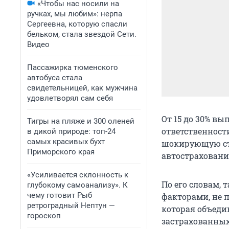
«Чтобы нас носили на
ручках, мы любим»: нерпа
Сергеевна, которую спасли
бельком, стала звездой Сети.
Видео
Пассажирка тюменского
автобуса стала
свидетельницей, как мужчина
удовлетворял сам себя
От 15 до 30% в
Тигры на пляже и 300 оленей
ответственност
в дикой природе: топ-24
самых красивых бухт
шокирующую ста
Приморского края
автостраховани
«Усиливается склонность к
По его словам,
глубокому самоанализу». К
чему готовит Рыб
факторами, не 
ретроградный Нептун —
которая объедин
гороскоп
застрахованных