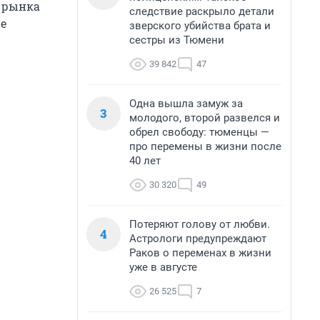
 рынка
следствие раскрыло детали
е
зверского убийства брата и
сестры из Тюмени
39 842
47
Одна вышла замуж за
3
молодого, второй развелся и
обрел свободу: тюменцы —
про перемены в жизни после
40 лет
30 320
49
Потеряют голову от любви.
4
Астрологи предупреждают
Раков о переменах в жизни
уже в августе
26 525
7