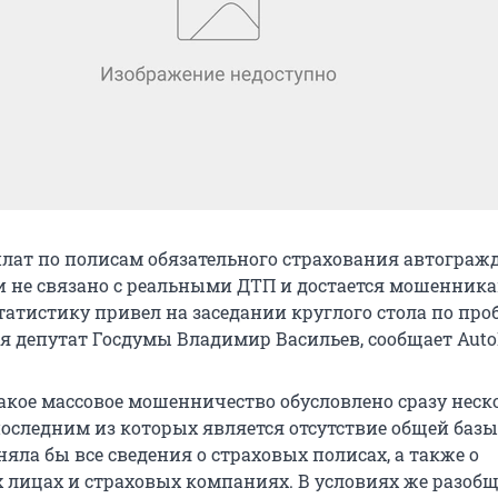
ыплат по полисам обязательного страхования автограж
и не связано с реальными ДТП и достается мошенника
тистику привел на заседании круглого стола по пр
я депутат Госдумы Владимир Васильев, сообщает Auto
 такое массовое мошенничество обусловлено сразу нес
последним из которых является отсутствие общей базы
яла бы все сведения о страховых полисах, а также о
 лицах и страховых компаниях. В условиях же разоб