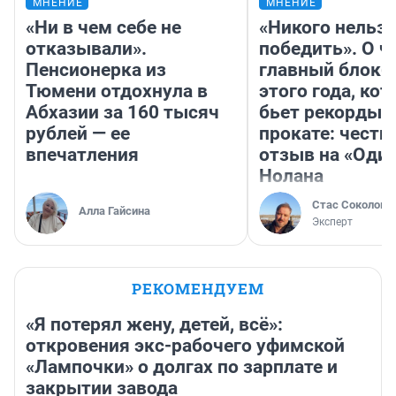
МНЕНИЕ
МНЕНИЕ
«Ни в чем себе не
«Никого нельз
отказывали».
победить». О ч
Пенсионерка из
главный блокб
Тюмени отдохнула в
этого года, ко
Абхазии за 160 тысяч
бьет рекорды 
рублей — ее
прокате: честн
впечатления
отзыв на «Оди
Нолана
Стас Соколов
Алла Гайсина
Эксперт
РЕКОМЕНДУЕМ
«Я потерял жену, детей, всё»:
откровения экс-рабочего уфимской
«Лампочки» о долгах по зарплате и
закрытии завода