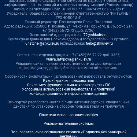
Зарегистрировано Федеральной службой по надзору в сфере связи,
информационных технологий и массовых коммуникаций (Роскомнадзор)
Запись о регистрации СМИ ЭЛ № ФС 77– 84674 от 06.02.2023 г.
Учредитель: Общество с ограниченной ответственностью "ИНТЕРНЕТ
ТЕХНОЛОГИИ"
Главный редактор: Познахарева Елена Павловна
Адрес редакции: 625000, г. Тюмень, ул. Максима Горького, д. 76, офис 214,
+7 (3452) 56-72-72 (доб. 3736)
Электронный адрес редакции:
72@shkulev.ru
Контактные данные для Роскомнадзора и государственных органов:
juristchel@shkulev.ru
Техподдержка:
help@shkulev.ru
Связаться с отделом продаж: +7 (3452) 56-72-72 доб. 3335,
yuliya.latypova@shkulev.ru
Редакция сайта не несет ответственности за достоверность
информации, содержащейся в рекламных объявлениях.
Особенности эксплуатации (использования) веб-портала регулируются:
Руководством пользователя
Описанием функциональных характеристик ПО
Условиями использования веб-портала и политикой
конфиденциальности персональных данных
Веб-портал распространяется в виде интернет-сервиса, специальные
действия по установке на стороне пользователя не требуются
Политика использования cookies
Рекомендательные системы
Пользовательское соглашение сервиса «Подписка без баннерной
рекламы»