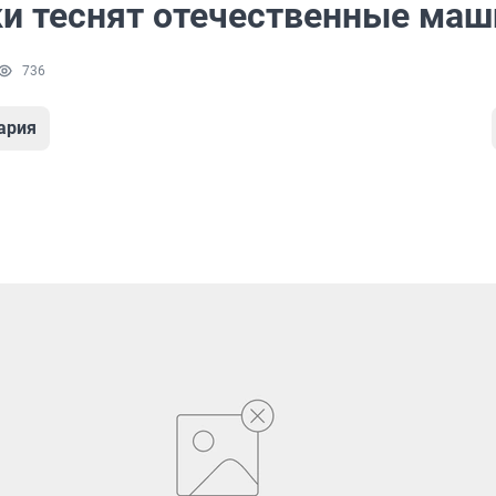
и теснят отечественные ма
736
ария