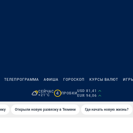
ТЕЛЕПРОГРАММА
АФИША
ГОРОСКОП
КУРСЫ ВАЛЮТ
ИГР
USD 81,41
СЕЙЧАС
4
ПРОБКИ
+21°C
EUR 94,06
еку
Открыли новую развязку в Тюмени
Где начать новую жизнь?