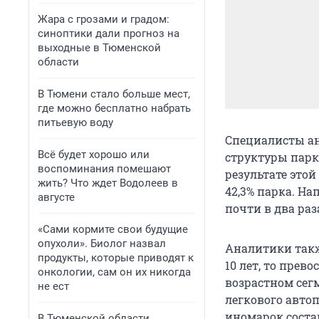
Жара с грозами и градом:
синоптики дали прогноз на
выходные в Тюменской
области
В Тюмени стало больше мест,
где можно бесплатно набрать
питьевую воду
Специалисты ан
Всё будет хорошо или
структуры парка
воспоминания помешают
результате это
жить? Что ждет Водолеев в
42,3% парка. На
августе
почти в два раз
«Сами кормите свои будущие
опухоли». Биолог назвал
Аналитики также
продукты, которые приводят к
10 лет, то прев
онкологии, сам он их никогда
возрастном сег
не ест
легкового автоп
иномарок состав
В Тюменской области