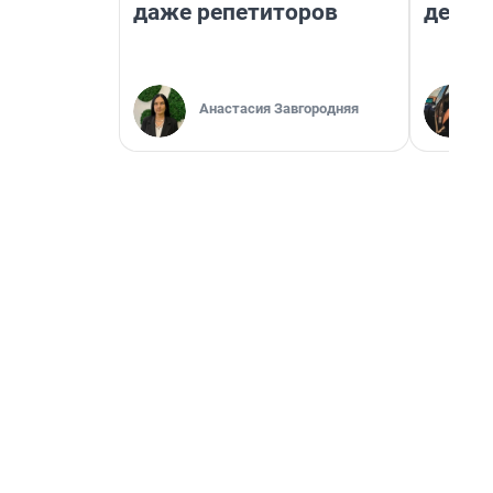
даже репетиторов
дешев
Анастасия Завгородняя