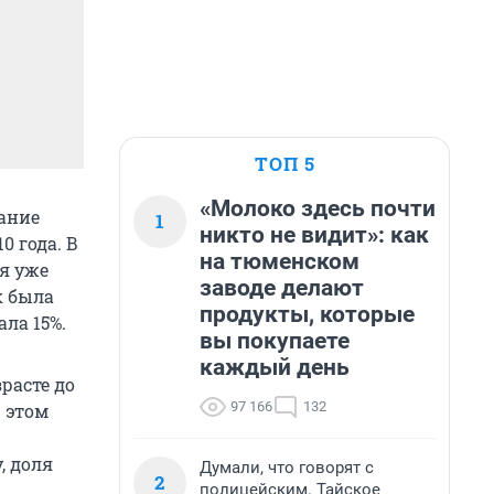
ТОП 5
«Молоко здесь почти
ание
1
никто не видит»: как
0 года. В
на тюменском
я уже
заводе делают
к была
продукты, которые
ала 15%.
вы покупаете
каждый день
расте до
97 166
132
В этом
, доля
Думали, что говорят с
2
полицейским. Тайское