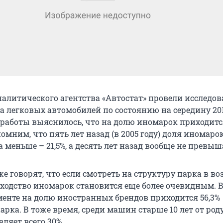
алитического агентства «Автостат» провели исследов
 легковых автомобилей по состоянию на середину 201
й работы выяснилось, что на долю иномарок приходитс
помним, что пять лет назад (в 2005 году) доля иномаро
а меньше – 21,5%, а десять лет назад вообще не превыш
 говорят, что если смотреть на структуру парка в воз
осходство иномарок становится еще более очевидным. 
менте на долю иностранных брендов приходится 56,3%
арка. В тоже время, среди машин старше 10 лет от роду
ляет всего 30%.