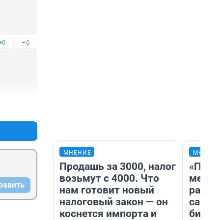
+0
–0
+0
–2
МНЕНИЕ
МНЕНИ
Продашь за 3000, налог
«Поку
возьмут с 4000. Что
мешке
равить
нам готовит новый
расска
налоговый закон — он
самом
коснется импорта и
бизне