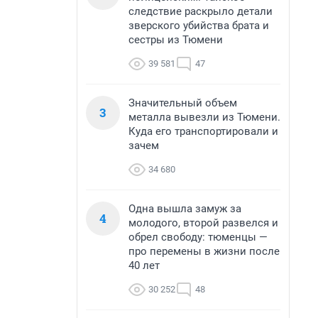
следствие раскрыло детали
зверского убийства брата и
сестры из Тюмени
39 581
47
Значительный объем
3
металла вывезли из Тюмени.
Куда его транспортировали и
зачем
34 680
Одна вышла замуж за
4
молодого, второй развелся и
обрел свободу: тюменцы —
про перемены в жизни после
40 лет
30 252
48