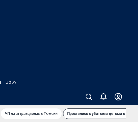
Ы
ZODY
ЧП на аттракционах в Тюмени
Простились с убитыми детьми в Таила