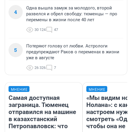
Одна вышла замуж за молодого, второй
4
развелся и обрел свободу: тюменцы — про
перемены в жизни после 40 лет
30 124
47
Потеряют голову от любви. Астрологи
5
предупреждают Раков о переменах в жизни
уже в августе
26 326
7
МНЕНИЕ
МНЕНИЕ
Самая доступная
«Мы видим нов
заграница. Тюменец
Нолана»: с как
отправился на машине
настроем нужн
в казахстанский
смотреть «Оди
Петропавловск: что
чтобы она не