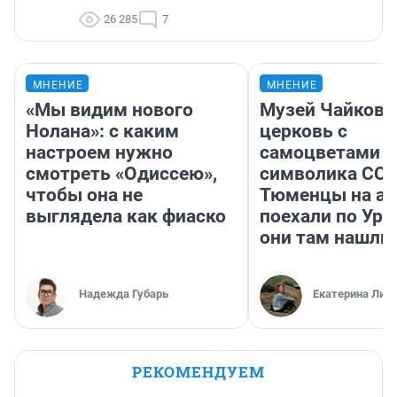
26 285
7
МНЕНИЕ
МНЕНИЕ
«Мы видим нового
Музей Чайковс
Нолана»: с каким
церковь с
настроем нужно
самоцветами и
смотреть «Одиссею»,
символика ССС
чтобы она не
Тюменцы на ав
выглядела как фиаско
поехали по Ура
они там нашли
Надежда Губарь
Екатерина Лит
РЕКОМЕНДУЕМ