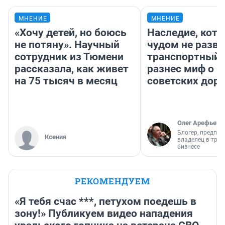
МНЕНИЕ
МНЕНИЕ
«Хочу детей, но боюсь
Наследие, кото
не потяну». Научный
чудом не разва
сотрудник из Тюмени
транспортный 
рассказала, как живет
разнес миф о 
на 75 тысяч в месяц
советских доро
Олег Арефьев
Блогер, предпри
Ксения
владелец в тра
бизнесе
РЕКОМЕНДУЕМ
«Я тебя счас ***, петухом поедешь в
зону!» Публикуем видео нападения