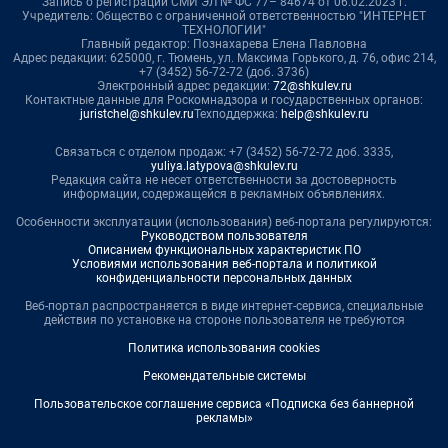
Запись о регистрации СМИ ЭЛ № ФС 77– 84674 от 06.02.2023 г.
Учредитель: Общество с ограниченной ответственностью "ИНТЕРНЕТ
ТЕХНОЛОГИИ"
Главный редактор: Познахарева Елена Павловна
Адрес редакции: 625000, г. Тюмень, ул. Максима Горького, д. 76, офис 214,
+7 (3452) 56-72-72 (доб. 3736)
Электронный адрес редакции:
72@shkulev.ru
Контактные данные для Роскомнадзора и государственных органов:
juristchel@shkulev.ru
Техподдержка:
help@shkulev.ru
Связаться с отделом продаж: +7 (3452) 56-72-72 доб. 3335,
yuliya.latypova@shkulev.ru
Редакция сайта не несет ответственности за достоверность
информации, содержащейся в рекламных объявлениях.
Особенности эксплуатации (использования) веб-портала регулируются:
Руководством пользователя
Описанием функциональных характеристик ПО
Условиями использования веб-портала и политикой
конфиденциальности персональных данных
Веб-портал распространяется в виде интернет-сервиса, специальные
действия по установке на стороне пользователя не требуются
Политика использования cookies
Рекомендательные системы
Пользовательское соглашение сервиса «Подписка без баннерной
рекламы»