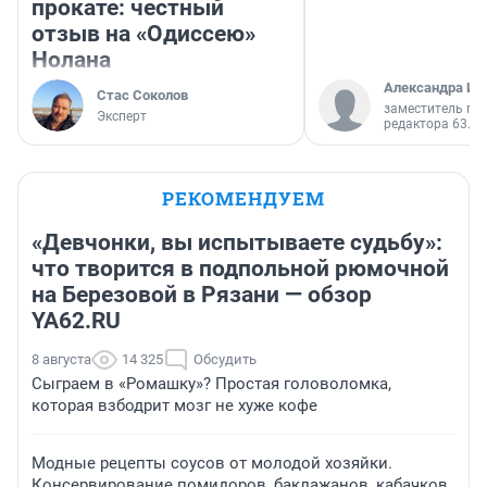
прокате: честный
отзыв на «Одиссею»
Нолана
Александра Ис
Стас Соколов
заместитель гл
Эксперт
редактора 63.RU
РЕКОМЕНДУЕМ
«Девчонки, вы испытываете судьбу»:
что творится в подпольной рюмочной
на Березовой в Рязани — обзор
YA62.RU
8 августа
14 325
Обсудить
Сыграем в «Ромашку»? Простая головоломка,
которая взбодрит мозг не хуже кофе
Модные рецепты соусов от молодой хозяйки.
Консервирование помидоров, баклажанов, кабачков