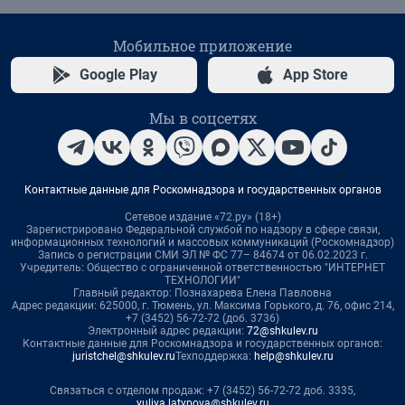
Мобильное приложение
Google Play
App Store
Мы в соцсетях
Контактные данные для Роскомнадзора и государственных органов
Сетевое издание «72.ру» (18+)
Зарегистрировано Федеральной службой по надзору в сфере связи,
информационных технологий и массовых коммуникаций (Роскомнадзор)
Запись о регистрации СМИ ЭЛ № ФС 77– 84674 от 06.02.2023 г.
Учредитель: Общество с ограниченной ответственностью "ИНТЕРНЕТ
ТЕХНОЛОГИИ"
Главный редактор: Познахарева Елена Павловна
Адрес редакции: 625000, г. Тюмень, ул. Максима Горького, д. 76, офис 214,
+7 (3452) 56-72-72 (доб. 3736)
Электронный адрес редакции:
72@shkulev.ru
Контактные данные для Роскомнадзора и государственных органов:
juristchel@shkulev.ru
Техподдержка:
help@shkulev.ru
Связаться с отделом продаж: +7 (3452) 56-72-72 доб. 3335,
yuliya.latypova@shkulev.ru