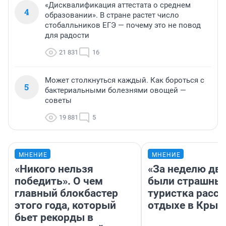
«Дисквалификация аттестата о среднем
4
образовании». В стране растет число
стобалльников ЕГЭ — почему это не повод
для радости
21 831
16
Может столкнуться каждый. Как бороться с
5
бактериальными болезнями овощей —
советы
19 881
5
МНЕНИЕ
МНЕНИЕ
«Никого нельзя
«За неделю две
победить». О чем
были страшные
главный блокбастер
туристка расск
этого года, который
отдыхе в Крым
бьет рекорды в