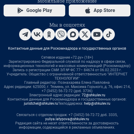
Мобильное приложение
Google Play
App Store
Мы в соцсетях
Контактные данные для Роскомнадзора и государственных органов
Сетевое издание «72.ру» (18+)
Зарегистрировано Федеральной службой по надзору в сфере связи,
информационных технологий и массовых коммуникаций (Роскомнадзор)
Запись о регистрации СМИ ЭЛ № ФС 77– 84674 от 06.02.2023 г.
Учредитель: Общество с ограниченной ответственностью "ИНТЕРНЕТ
ТЕХНОЛОГИИ"
Главный редактор: Познахарева Елена Павловна
Адрес редакции: 625000, г. Тюмень, ул. Максима Горького, д. 76, офис 214,
+7 (3452) 56-72-72 (доб. 3736)
Электронный адрес редакции:
72@shkulev.ru
Контактные данные для Роскомнадзора и государственных органов:
juristchel@shkulev.ru
Техподдержка:
help@shkulev.ru
Связаться с отделом продаж: +7 (3452) 56-72-72 доб. 3335,
yuliya.latypova@shkulev.ru
Редакция сайта не несет ответственности за достоверность
информации, содержащейся в рекламных объявлениях.