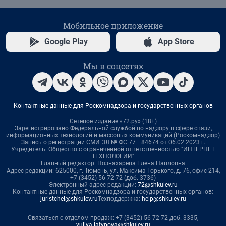
Мобильное приложение
Google Play
App Store
Мы в соцсетях
Контактные данные для Роскомнадзора и государственных органов
Сетевое издание «72.ру» (18+)
Зарегистрировано Федеральной службой по надзору в сфере связи,
информационных технологий и массовых коммуникаций (Роскомнадзор)
Запись о регистрации СМИ ЭЛ № ФС 77– 84674 от 06.02.2023 г.
Учредитель: Общество с ограниченной ответственностью "ИНТЕРНЕТ
ТЕХНОЛОГИИ"
Главный редактор: Познахарева Елена Павловна
Адрес редакции: 625000, г. Тюмень, ул. Максима Горького, д. 76, офис 214,
+7 (3452) 56-72-72 (доб. 3736)
Электронный адрес редакции:
72@shkulev.ru
Контактные данные для Роскомнадзора и государственных органов:
juristchel@shkulev.ru
Техподдержка:
help@shkulev.ru
Связаться с отделом продаж: +7 (3452) 56-72-72 доб. 3335,
yuliya.latypova@shkulev.ru