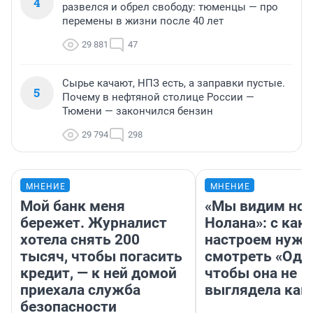
4
развелся и обрел свободу: тюменцы — про
перемены в жизни после 40 лет
29 881
47
Сырье качают, НПЗ есть, а заправки пустые.
5
Почему в нефтяной столице России —
Тюмени — закончился бензин
29 794
298
МНЕНИЕ
МНЕНИЕ
Мой банк меня
«Мы видим нов
бережет. Журналист
Нолана»: с как
хотела снять 200
настроем нужн
тысяч, чтобы погасить
смотреть «Оди
кредит, — к ней домой
чтобы она не
приехала служба
выглядела как
безопасности