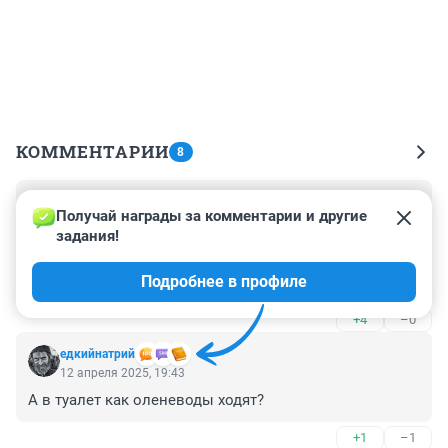
КОММЕНТАРИИ
8
Гость
12 апреля 2025, 20:26
Получай награды за комментарии и другие 
задания!
У меня был кот, прожил 20 лет, писал в унитаз, но 
смывать после себя так и не научился. Да я и в не 
Подробнее в профиле
обиде был.
+4
–0
едкийнатрий
12 апреля 2025, 19:43
А в туалет как оленеводы ходят?
+1
–1