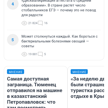
«Дисквалификация аттестата о среднем
4
образовании». В стране растет число
стобалльников ЕГЭ — почему это не повод
для радости
21 824
16
Может столкнуться каждый. Как бороться с
5
бактериальными болезнями овощей —
советы
19 881
5
МНЕНИЕ
МНЕНИЕ
Самая доступная
«За неделю две
заграница. Тюменец
были страшные
отправился на машине
туристка расск
в казахстанский
отдыхе в Крым
Петропавловск: что
там посмотреть