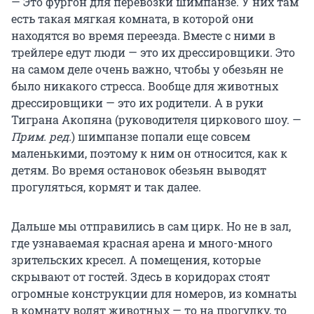
— Это фургон для перевозки шимпанзе. У них там
есть такая мягкая комната, в которой они
находятся во время переезда. Вместе с ними в
трейлере едут люди — это их дрессировщики. Это
на самом деле очень важно, чтобы у обезьян не
было никакого стресса. Вообще для животных
дрессировщики — это их родители. А в руки
Тиграна Акопяна (руководителя циркового шоу. —
Прим. ред.
) шимпанзе попали еще совсем
маленькими, поэтому к ним он относится, как к
детям. Во время остановок обезьян выводят
прогуляться, кормят и так далее.
Дальше мы отправились в сам цирк. Но не в зал,
где узнаваемая красная арена и много-много
зрительских кресел. А помещения, которые
скрывают от гостей. Здесь в коридорах стоят
огромные конструкции для номеров, из комнаты
в комнату водят животных — то на прогулку, то