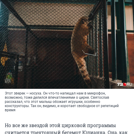
Этот зверек — носуха. Он что-то напищал нам в микрофон,
возможно, тоже делился впечатлениями о цирке. Святослав
рассказал, что этот малыш обожает игрушки, особенно
конструкторы. Так он, видимо, и коротает свободное от репетиций
время
Но все же звездой этой цирковой программы
считается трехтонный бегемот Юлианна. Она, как