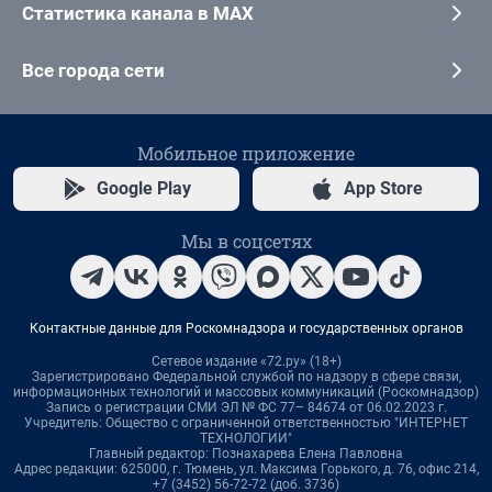
Статистика канала в MAX
Все города сети
Мобильное приложение
Google Play
App Store
Мы в соцсетях
Контактные данные для Роскомнадзора и государственных органов
Сетевое издание «72.ру» (18+)
Зарегистрировано Федеральной службой по надзору в сфере связи,
информационных технологий и массовых коммуникаций (Роскомнадзор)
Запись о регистрации СМИ ЭЛ № ФС 77– 84674 от 06.02.2023 г.
Учредитель: Общество с ограниченной ответственностью "ИНТЕРНЕТ
ТЕХНОЛОГИИ"
Главный редактор: Познахарева Елена Павловна
Адрес редакции: 625000, г. Тюмень, ул. Максима Горького, д. 76, офис 214,
+7 (3452) 56-72-72 (доб. 3736)