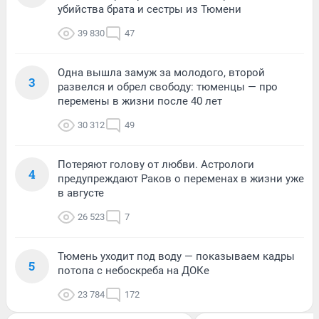
убийства брата и сестры из Тюмени
39 830
47
Одна вышла замуж за молодого, второй
3
развелся и обрел свободу: тюменцы — про
перемены в жизни после 40 лет
30 312
49
Потеряют голову от любви. Астрологи
4
предупреждают Раков о переменах в жизни уже
в августе
26 523
7
Тюмень уходит под воду — показываем кадры
5
потопа с небоскреба на ДОКе
23 784
172