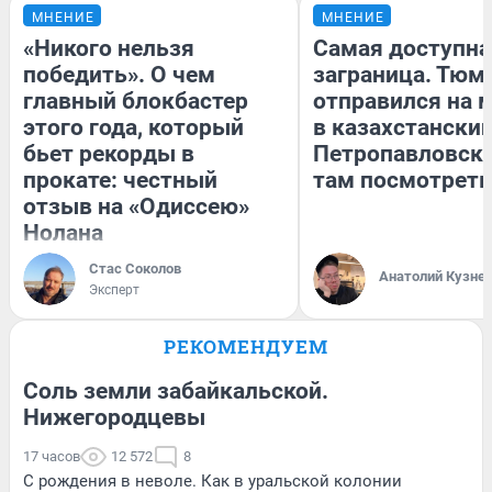
МНЕНИЕ
МНЕНИЕ
«Никого нельзя
Самая доступна
победить». О чем
заграница. Тюм
главный блокбастер
отправился на 
этого года, который
в казахстански
бьет рекорды в
Петропавловск:
прокате: честный
там посмотреть
отзыв на «Одиссею»
Нолана
Стас Соколов
Анатолий Кузне
Эксперт
РЕКОМЕНДУЕМ
Соль земли забайкальской.
Нижегородцевы
17 часов
12 572
8
С рождения в неволе. Как в уральской колонии