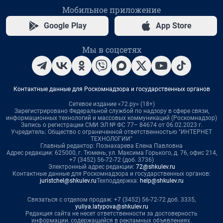
Мобильное приложение
Google Play
App Store
Мы в соцсетях
Контактные данные для Роскомнадзора и государственных органов
Сетевое издание «72.ру» (18+)
Зарегистрировано Федеральной службой по надзору в сфере связи,
информационных технологий и массовых коммуникаций (Роскомнадзор)
Запись о регистрации СМИ ЭЛ № ФС 77– 84674 от 06.02.2023 г.
Учредитель: Общество с ограниченной ответственностью "ИНТЕРНЕТ
ТЕХНОЛОГИИ"
Главный редактор: Познахарева Елена Павловна
Адрес редакции: 625000, г. Тюмень, ул. Максима Горького, д. 76, офис 214,
+7 (3452) 56-72-72 (доб. 3736)
Электронный адрес редакции:
72@shkulev.ru
Контактные данные для Роскомнадзора и государственных органов:
juristchel@shkulev.ru
Техподдержка:
help@shkulev.ru
Связаться с отделом продаж: +7 (3452) 56-72-72 доб. 3335,
yuliya.latypova@shkulev.ru
Редакция сайта не несет ответственности за достоверность
информации, содержащейся в рекламных объявлениях.