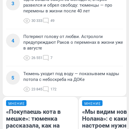
3
развелся и обрел свободу: тюменцы — про
перемены в жизни после 40 лет
30 333
49
Потеряют голову от любви. Астрологи
4
предупреждают Раков о переменах в жизни уже
в августе
26 551
7
Тюмень уходит под воду — показываем кадры
5
потопа с небоскреба на ДОКе
23 845
172
МНЕНИЕ
МНЕНИЕ
«Покупаешь кота в
«Мы видим нов
мешке»: тюменка
Нолана»: с каки
рассказала, как на
настроем нужн